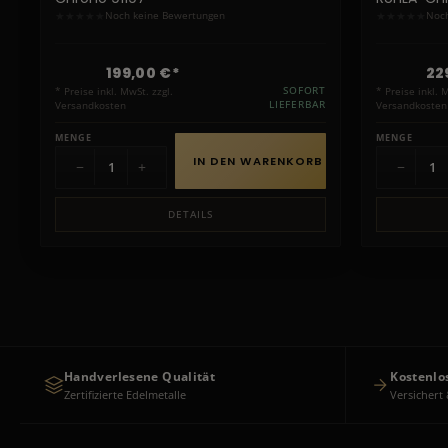
★
★
★
★
★
★
★
★
★
★
Noch keine Bewertungen
Noch
199,00 €*
22
* Preise inkl. MwSt. zzgl.
SOFORT
* Preise inkl. 
Versandkosten
LIEFERBAR
Versandkosten
MENGE
MENGE
IN DEN WARENKORB
−
+
−
DETAILS
Handverlesene Qualität
Kostenlo
Zertifizierte Edelmetalle
Versichert 