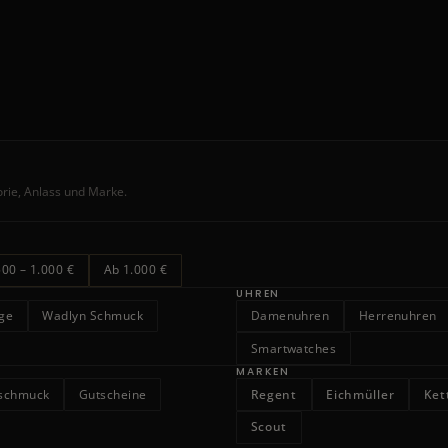
orie, Anlass und Marke.
500 – 1.000 €
Ab 1.000 €
UHREN
nge
Wadlyn Schmuck
Damenuhren
Herrenuhren
Smartwatches
MARKEN
rschmuck
Gutscheine
Regent
Eichmüller
Ket
Scout