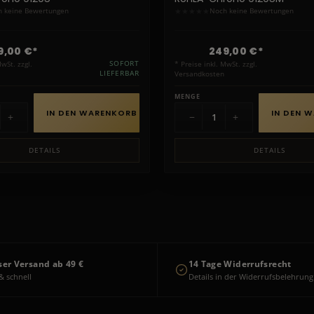
★
★
★
★
★
 keine Bewertungen
Noch keine Bewertungen
9,00 €*
249,00 €*
MwSt. zzgl.
SOFORT
* Preise inkl. MwSt. zzgl.
LIEFERBAR
Versandkosten
MENGE
IN DEN WARENKORB
IN DEN 
+
−
+
DETAILS
DETAILS
ser Versand ab 49 €
14 Tage Widerrufsrecht
& schnell
Details in der Widerrufsbelehrung