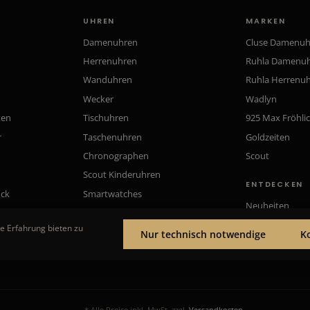
UHREN
MARKEN
Damenuhren
Cluse Damenu
Herrenuhren
Ruhla Damenu
Wanduhren
Ruhla Herrenu
Wecker
Wadlyn
ten
Tischuhren
925 Max Fröhli
r
Taschenuhren
Goldzeiten
Chronographen
Scout
Scout Kinderuhren
ENTDECKEN
uck
Smartwatches
Neuheiten
Gutscheine
e Erfahrung bieten zu
Nur technisch notwendige
K
* Alle Preise inkl. MwSt. zzgl.
Versandkosten