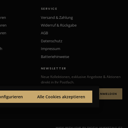
SERVICE
hren
Versand & Zahlung
hren
Widerruf & Rückgabe
hren
AGB
Datenschutz
ch
Impressum
Batteriehinweise
NEWSLETTER
Neue Kollektionen, exklusive Angebote & Aktionen
direkt in Ihr Postfach.
ANMELDEN
onfigurieren
Alle Cookies akzeptieren
MADE WITH LOVE BY DIGITAL MARKETING ITS