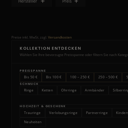
Hersteller
Preis
Preise inkl. MwSt. zzgl.
Versandkosten
KOLLEKTION ENTDECKEN
Wählen Sie Ihre bevorzugte Preisspanne oder filtern Sie nach Kateg
PREISSPANNE
Bis 50 €
Bis 100 €
100 – 250 €
250 – 500 €
SCHMUCK
Ringe
Ketten
Ohrringe
Armbänder
Silberri
HOCHZEIT & GESCHENK
Trauringe
Verlobungsringe
Partnerringe
Kinde
Neuheiten