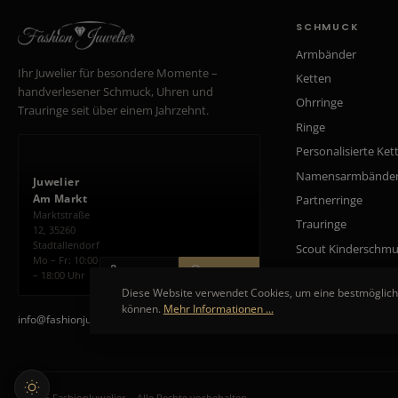
SCHMUCK
Armbänder
Ihr Juwelier für besondere Momente –
Ketten
handverlesener Schmuck, Uhren und
Ohrringe
Trauringe seit über einem Jahrzehnt.
Ringe
Personalisierte Ket
Namensarmbände
Juwelier
Am Markt
Partnerringe
Marktstraße
Trauringe
12, 35260
Stadtallendorf
Scout Kinderschm
Mo – Fr: 10:00
ANRUFEN
ROUTE PLANEN
– 18:00 Uhr
Diese Website verwendet Cookies, um eine bestmöglich
können.
Mehr Informationen ...
info@fashionjuwelier.de
© 2026 FashionJuwelier – Alle Rechte vorbehalten