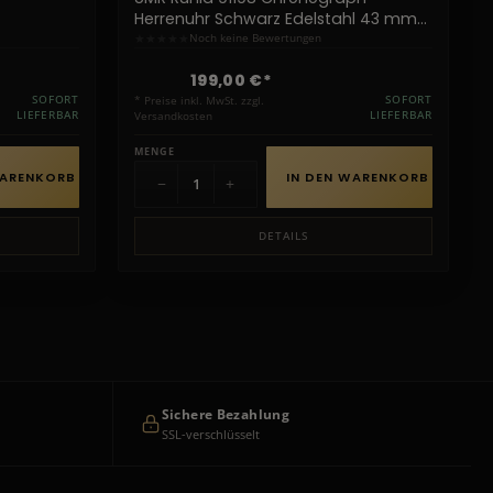
Herrenuhr Schwarz Edelstahl 43 mm
10 ATM
★
★
★
★
★
Noch keine Bewertungen
199,00 €*
SOFORT
* Preise inkl. MwSt. zzgl.
SOFORT
LIEFERBAR
Versandkosten
LIEFERBAR
MENGE
WARENKORB
IN DEN WARENKORB
−
+
DETAILS
Sichere Bezahlung
SSL-verschlüsselt