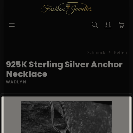
alt springen
Waren
Schmuck
Ketten
925K Sterling Silver Anchor
Necklace
WADLYN
Bildergalerie überspringen