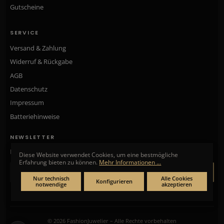
Gutscheine
SERVICE
Versand & Zahlung
Widerruf & Rückgabe
AGB
Datenschutz
Impressum
Batteriehinweise
NEWSLETTER
Neue Kollektionen, exklusive Angebote & Aktionen direkt in Ihr Postfach.
Diese Website verwendet Cookies, um eine bestmögliche
Erfahrung bieten zu können.
Mehr Informationen ...
ANMELDEN
Nur technisch
Alle Cookies
Konfigurieren
notwendige
akzeptieren
© 2026 FashionJuwelier – Alle Rechte vorbehalten