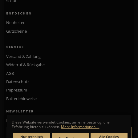
Scout
ENTDECKEN
Neuheiten
Gutscheine
SERVICE
Versand & Zahlung
Widerruf & Rückgabe
AGB
Datenschutz
Impressum
Batteriehinweise
NEWSLETTER
Neue Kollektionen, exklusive Angebote & Aktionen direkt in Ihr Postfach.
Diese Website verwendet Cookies, um eine bestmögliche
Erfahrung bieten zu können.
Mehr Informationen ...
ANMELDEN
Nur technisch
Alle Cookies