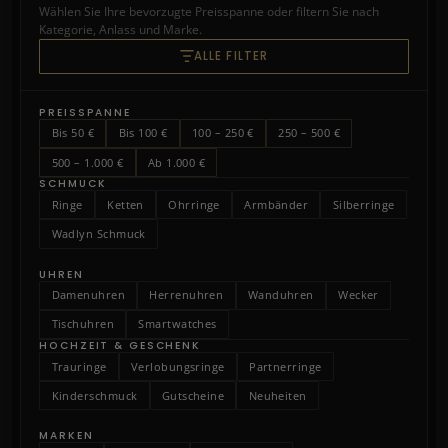
Wählen Sie Ihre bevorzugte Preisspanne oder filtern Sie nach
Kategorie, Anlass und Marke.
ALLE FILTER
PREISSPANNE
Bis 50 €
Bis 100 €
100 – 250 €
250 – 500 €
500 – 1.000 €
Ab 1.000 €
SCHMUCK
Ringe
Ketten
Ohrringe
Armbänder
Silberringe
Wadlyn Schmuck
UHREN
Damenuhren
Herrenuhren
Wanduhren
Wecker
Tischuhren
Smartwatches
HOCHZEIT & GESCHENK
Trauringe
Verlobungsringe
Partnerringe
Kinderschmuck
Gutscheine
Neuheiten
MARKEN