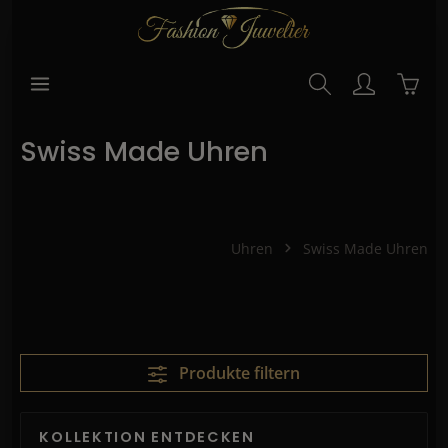
alt springen
Waren
Swiss Made Uhren
Uhren
Swiss Made Uhren
Produkte filtern
KOLLEKTION ENTDECKEN