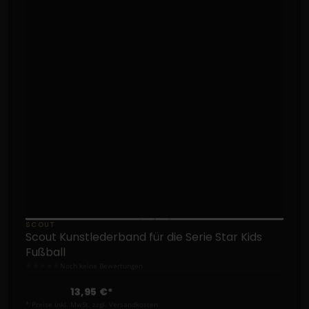
SCOUT
Scout Kunstlederband für die Serie Star Kids
Fußball
★
★
★
★
★
Noch keine Bewertungen
13,95 €*
* Preise inkl. MwSt. zzgl. Versandkosten
NICHT VERFÜGBAR