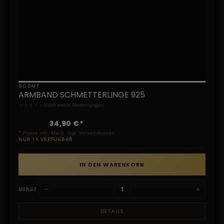
SCOUT
ARMBAND SCHMETTERLINGE 925
★
★
★
★
★
Noch keine Bewertungen
34,90 €*
* Preise inkl. MwSt. zzgl. Versandkosten
NUR 1X VERFÜGBAR
IN DEN WARENKORB
−
+
MENGE
DETAILS