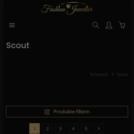
alt springen
Waren
Scout
Schmuck
Scout
Produkte filtern
1
2
3
4
5