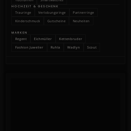
HOCHZEIT & GESCHENK
Trauringe
Verlobungsringe
Partnerringe
Kinderschmuck
Gutscheine
Neuheiten
MARKEN
Regent
Eichmüller
Kettenbruder
Fashion Juwelier
Ruhla
Wadlyn
Scout