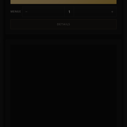
−
+
MENGE
DETAILS