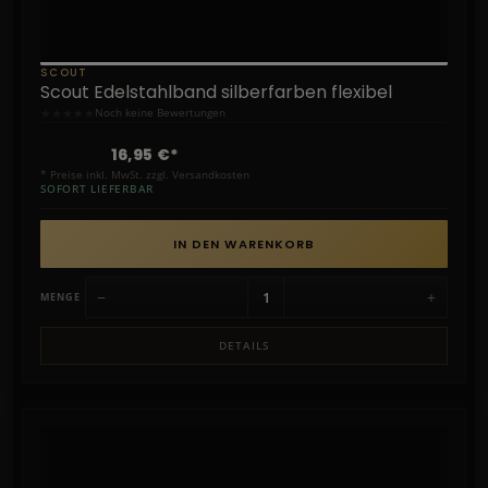
SCOUT
Scout Edelstahlband silberfarben flexibel
★
★
★
★
★
Noch keine Bewertungen
16,95 €*
* Preise inkl. MwSt. zzgl. Versandkosten
SOFORT LIEFERBAR
IN DEN WARENKORB
−
+
MENGE
DETAILS