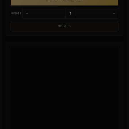
−
+
MENGE
DETAILS