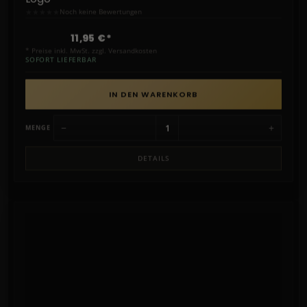
★
★
★
★
★
Noch keine Bewertungen
11,95 €*
* Preise inkl. MwSt. zzgl. Versandkosten
SOFORT LIEFERBAR
IN DEN WARENKORB
−
+
MENGE
DETAILS