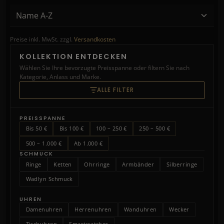
Preise inkl. MwSt. zzgl.
Versandkosten
KOLLEKTION ENTDECKEN
Wählen Sie Ihre bevorzugte Preisspanne oder filtern Sie nach
Kategorie, Anlass und Marke.
ALLE FILTER
PREISSPANNE
Bis 50 €
Bis 100 €
100 – 250 €
250 – 500 €
500 – 1.000 €
Ab 1.000 €
SCHMUCK
Ringe
Ketten
Ohrringe
Armbänder
Silberringe
Wadlyn Schmuck
UHREN
Damenuhren
Herrenuhren
Wanduhren
Wecker
Tischuhren
Smartwatches