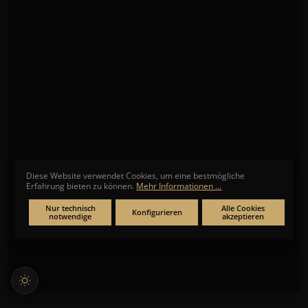
Diese Website verwendet Cookies, um eine bestmögliche
Erfahrung bieten zu können.
Mehr Informationen ...
Nur technisch
Alle Cookies
Konfigurieren
notwendige
akzeptieren
REGENT
Tischuhr Funk AMS
★
★
★
★
★
Noch keine Bewertungen
119,00 €*
* Preise inkl. MwSt. zzgl. Versandkosten
SOFORT LIEFERBAR