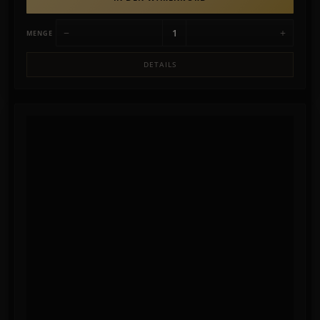
−
+
MENGE
DETAILS