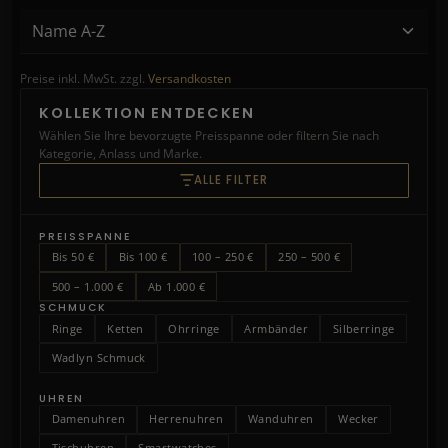
Preise inkl. MwSt. zzgl.
Versandkosten
KOLLEKTION ENTDECKEN
Wählen Sie Ihre bevorzugte Preisspanne oder filtern Sie nach
Kategorie, Anlass und Marke.
ALLE FILTER
PREISSPANNE
Bis 50 €
Bis 100 €
100 – 250 €
250 – 500 €
500 – 1.000 €
Ab 1.000 €
SCHMUCK
Ringe
Ketten
Ohrringe
Armbänder
Silberringe
Wadlyn Schmuck
UHREN
Damenuhren
Herrenuhren
Wanduhren
Wecker
Tischuhren
Smartwatches