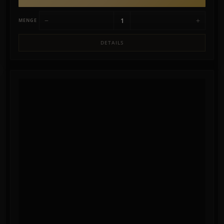
−
+
MENGE
DETAILS