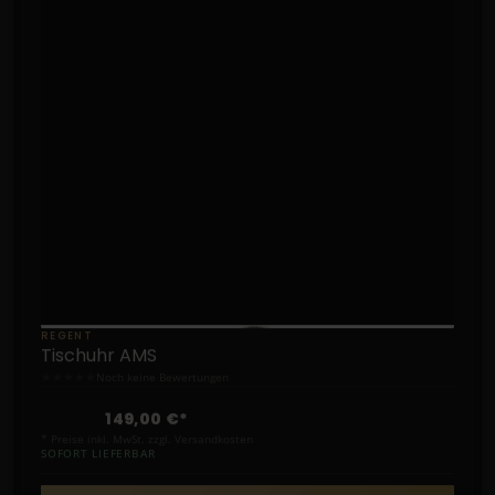
REGENT
Tischuhr AMS
★
★
★
★
★
Noch keine Bewertungen
149,00 €*
* Preise inkl. MwSt. zzgl. Versandkosten
SOFORT LIEFERBAR