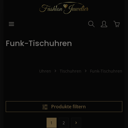
alt springen
Waren
Funk-Tischuhren
Uhren
Tischuhren
Funk-Tischuhren
Produkte filtern
1
2