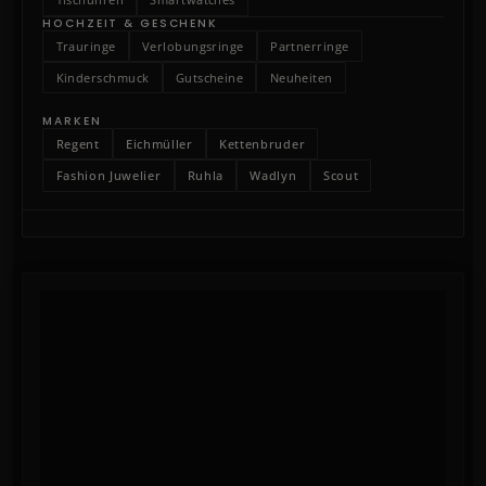
HOCHZEIT & GESCHENK
Trauringe
Verlobungsringe
Partnerringe
Kinderschmuck
Gutscheine
Neuheiten
MARKEN
Regent
Eichmüller
Kettenbruder
Fashion Juwelier
Ruhla
Wadlyn
Scout