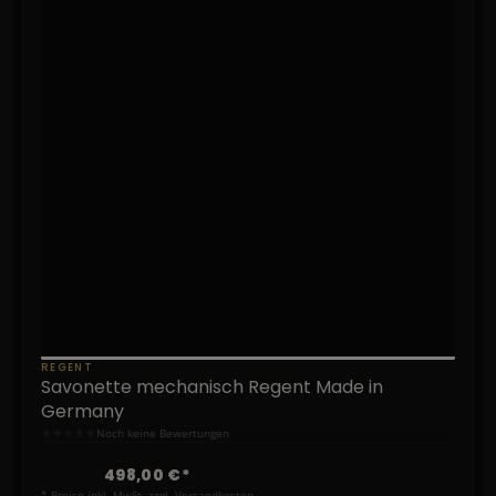
REGENT
Savonette mechanisch Regent Made in
Germany
★
★
★
★
★
Noch keine Bewertungen
498,00 €*
* Preise inkl. MwSt. zzgl. Versandkosten