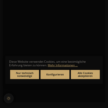
Diese Website verwendet Cookies, um eine bestmögliche
Erfahrung bieten zu können.
Mehr Informationen ...
Nur technisch
Alle Cookies
Konfigurieren
notwendige
akzeptieren
REGENT
Savonette Regent
★
★
★
★
★
Noch keine Bewertungen