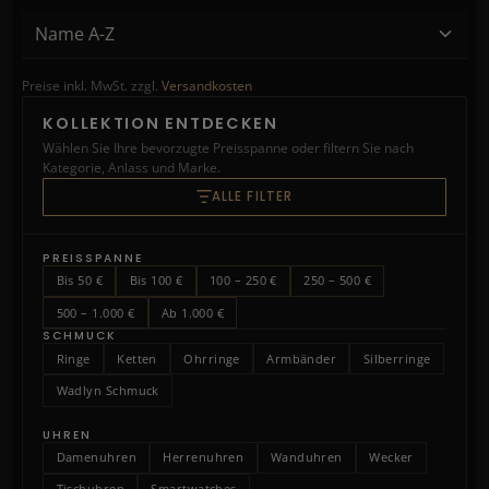
Preise inkl. MwSt. zzgl.
Versandkosten
KOLLEKTION ENTDECKEN
Wählen Sie Ihre bevorzugte Preisspanne oder filtern Sie nach
Kategorie, Anlass und Marke.
ALLE FILTER
PREISSPANNE
Bis 50 €
Bis 100 €
100 – 250 €
250 – 500 €
500 – 1.000 €
Ab 1.000 €
SCHMUCK
Ringe
Ketten
Ohrringe
Armbänder
Silberringe
Wadlyn Schmuck
UHREN
Damenuhren
Herrenuhren
Wanduhren
Wecker
Tischuhren
Smartwatches