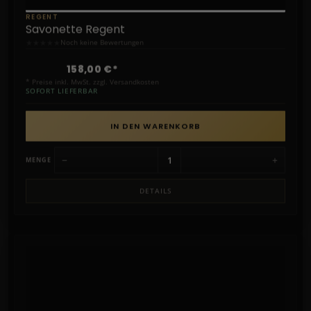
REGENT
Savonette Regent
★
★
★
★
★
Noch keine Bewertungen
158,00 €*
* Preise inkl. MwSt. zzgl. Versandkosten
SOFORT LIEFERBAR
IN DEN WARENKORB
−
+
MENGE
DETAILS