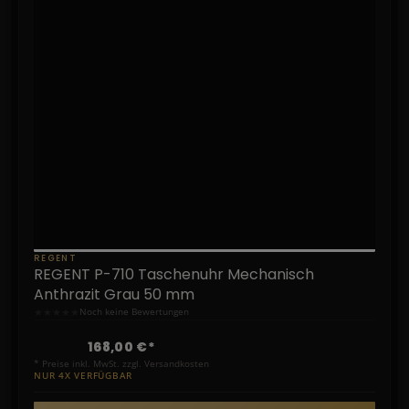
REGENT
REGENT P-710 Taschenuhr Mechanisch
Anthrazit Grau 50 mm
★
★
★
★
★
Noch keine Bewertungen
168,00 €*
* Preise inkl. MwSt. zzgl. Versandkosten
NUR 4X VERFÜGBAR