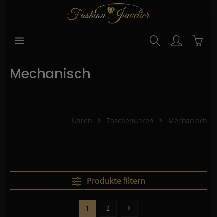
alt springen
Waren
Mechanisch
Uhren
Taschenuhren
Mechanisch
Produkte filtern
1
2