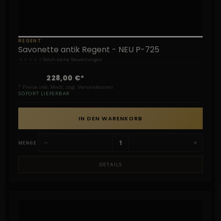
REGENT
Savonette antik Regent - NEU P-725
★
★
★
★
★
Noch keine Bewertungen
228,00 €*
* Preise inkl. MwSt. zzgl. Versandkosten
SOFORT LIEFERBAR
IN DEN WARENKORB
−
+
MENGE
DETAILS