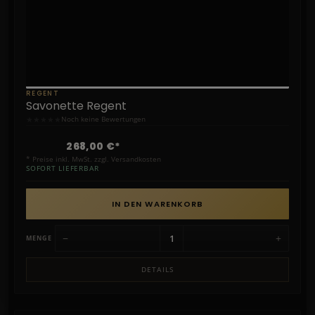
REGENT
Savonette Regent
★
★
★
★
★
Noch keine Bewertungen
268,00 €*
* Preise inkl. MwSt. zzgl. Versandkosten
SOFORT LIEFERBAR
IN DEN WARENKORB
−
+
MENGE
DETAILS