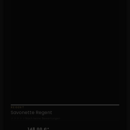
REGENT
Savonette Regent
★
★
★
★
★
Noch keine Bewertungen
148,00 €*