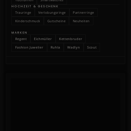
HOCHZEIT & GESCHENK
Trauringe
Verlobungsringe
Partnerringe
Kinderschmuck
Gutscheine
Neuheiten
MARKEN
Regent
Eichmüller
Kettenbruder
Fashion Juwelier
Ruhla
Wadlyn
Scout