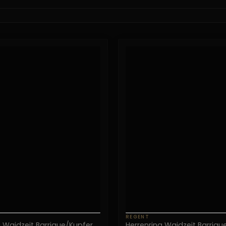
REGENT
g Waidzeit Barrique/Kupfer
Herrenring Waidzeit Barriqu