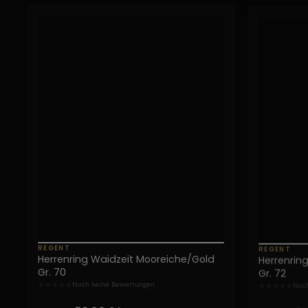
REGENT
REGENT
Herrenring Waidzeit Mooreiche/Gold
Herrenrin
Gr. 70
Gr. 72
★
★
★
★
★
★
★
★
★
★
Noch keine Bewertungen
Noch