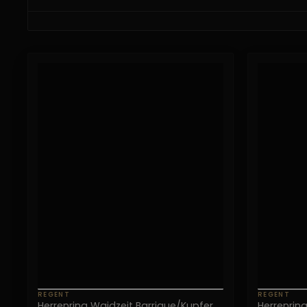
REGENT
REGENT
Herrenring Waidzeit Barrique/Kupfer
Herrenrin