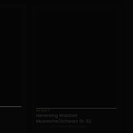
REGENT
Herrenring Waidzeit
Mooreiche/Schwarz Gr. 62
★
★
★
★
★
Noch keine Bewertungen