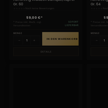
Gr. 60
Gr. 64
★
★
★
★
★
★
★
★
★
★
Noch keine Bewertungen
Noch
59,00 €*
59
* Preise inkl. MwSt. zzgl.
SOFORT
* Preise inkl. 
Versandkosten
LIEFERBAR
Versandkosten
MENGE
MENGE
IN DEN WARENKORB
−
+
−
DETAILS