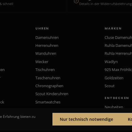
& schnell
Details in der Widerrufsbelehrung
UHREN
MARKEN
Damenuhren
Cluse Damenu
Herrenuhren
Ruhla Damenu
Wanduhren
Ruhla Herrenu
Wecker
Wadlyn
ten
Tischuhren
925 Max Fröhli
r
Taschenuhren
Goldzeiten
Chronographen
Scout
Scout Kinderuhren
ENTDECKEN
uck
Smartwatches
Neuheiten
Gutscheine
e Erfahrung bieten zu
Nur technisch notwendige
K