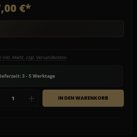
,00 €*
e inkl. MwSt. zzgl. Versandkosten
ieferzeit: 3 - 5 Werktage
dukt Anzahl: Gib den gewünschten Wert e
IN DEN WARENKORB