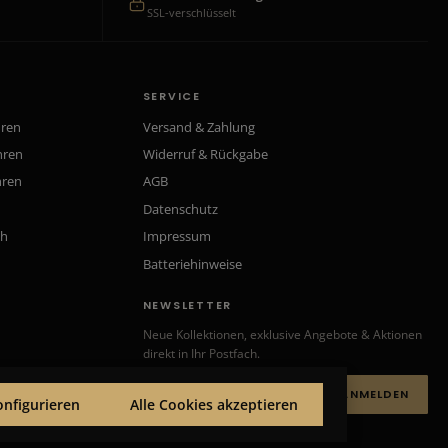
SSL-verschlüsselt
SERVICE
hren
Versand & Zahlung
hren
Widerruf & Rückgabe
hren
AGB
Datenschutz
ch
Impressum
Batteriehinweise
NEWSLETTER
Neue Kollektionen, exklusive Angebote & Aktionen
direkt in Ihr Postfach.
ANMELDEN
onfigurieren
Alle Cookies akzeptieren