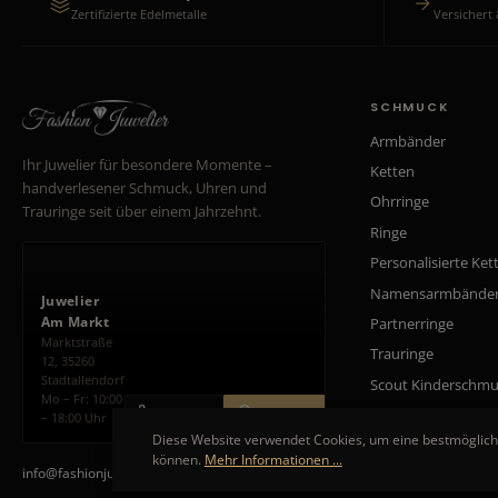
Zertifizierte Edelmetalle
Versichert 
SCHMUCK
Armbänder
Ihr Juwelier für besondere Momente –
Ketten
handverlesener Schmuck, Uhren und
Ohrringe
Trauringe seit über einem Jahrzehnt.
Ringe
Personalisierte Ket
Namensarmbände
Juwelier
Am Markt
Partnerringe
Marktstraße
Trauringe
12, 35260
Stadtallendorf
Scout Kinderschm
Mo – Fr: 10:00
ANRUFEN
ROUTE PLANEN
– 18:00 Uhr
Diese Website verwendet Cookies, um eine bestmöglich
können.
Mehr Informationen ...
info@fashionjuwelier.de