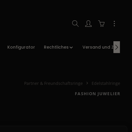
Warenkorb enth
Konfigurator
Rechtliches
Versand und Zahlung
Partner & Freundschaftsringe
Edelstahlringe
FASHION JUWELIER