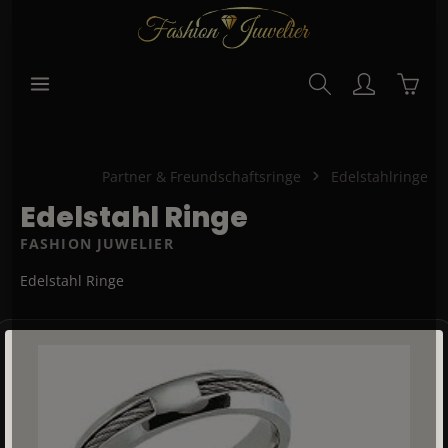
alt springen
Waren
Partner & Freundschaftsringe
Edelstahlringe
Edelstahl Ringe
FASHION JUWELIER
Edelstahl Ringe
Bildergalerie überspringen