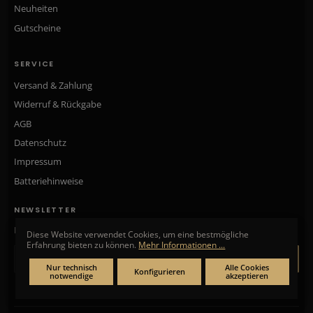
Neuheiten
Gutscheine
SERVICE
Versand & Zahlung
Widerruf & Rückgabe
AGB
Datenschutz
Impressum
Batteriehinweise
NEWSLETTER
Neue Kollektionen, exklusive Angebote & Aktionen direkt in Ihr Postfach.
Diese Website verwendet Cookies, um eine bestmögliche
Erfahrung bieten zu können.
Mehr Informationen ...
ANMELDEN
Nur technisch
Alle Cookies
Konfigurieren
notwendige
akzeptieren