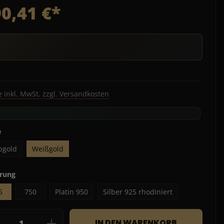
0,41 €*
e inkl. MwSt. zzgl. Versandkosten
auswählen
e
bgold
Weißgold
auswählen
erung
5
750
Platin 950
Silber 925 rhodiniert
dukt Anzahl: Gib den gewünschten Wert e
IN DEN WARENKORB