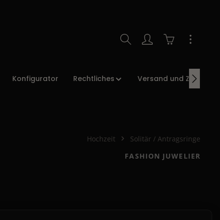
Warenkorb enth
Konfigurator
Rechtliches
Versand und Zahlung
Hochzeit
Solitär / Antragsringe
FASHION JUWELIER