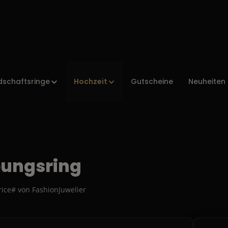
Hochzeit
dschaftsringe
Gutscheine
Neuheiten
bungsring
rice# von FashionJuwelier