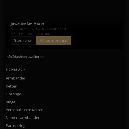
Juwelier Am Markt
Marktstraße 12, 35260 Stadtallendorf
Mo – Fr: 10:00 – 18:00 Uhr
ANRUFEN
ROUTE PLANEN
info@fashionjuwelier.de
SCHMUCK
Armbänder
Ketten
Ohrringe
Ringe
Personalisierte Ketten
Namensarmbänder
Partnerringe