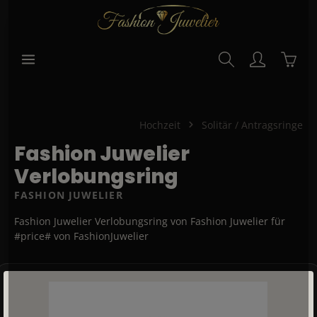
alt springen
Waren
Hochzeit
Solitär / Antragsringe
Fashion Juwelier
Verlobungsring
FASHION JUWELIER
Fashion Juwelier Verlobungsring von Fashion Juwelier für
#price# von FashionJuwelier
Bildergalerie überspringen