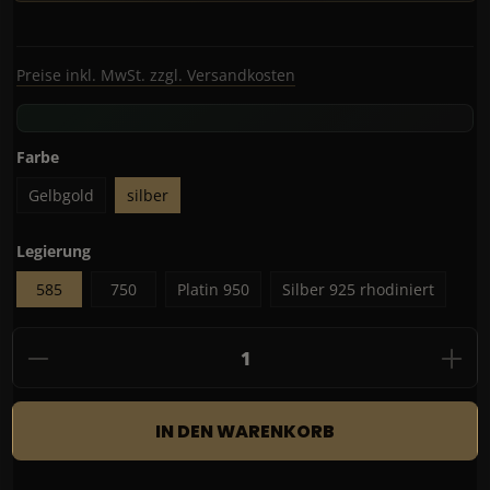
Preise inkl. MwSt. zzgl. Versandkosten
auswählen
Farbe
Gelbgold
silber
auswählen
Legierung
585
750
Platin 950
Silber 925 rhodiniert
Produkt Anzahl: Gib den gewünschten Wert
IN DEN WARENKORB