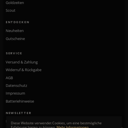
Goldzeiten
Scout
ENTDECKEN
Neuheiten
Gutscheine
SERVICE
Versand & Zahlung
Widerruf & Rückgabe
AGB
Datenschutz
Impressum
Batteriehinweise
NEWSLETTER
Neue Kollektionen, exklusive Angebote & Aktionen direkt in Ihr Postfach.
Diese Website verwendet Cookies, um eine bestmögliche
Erfahrung bieten zu können.
Mehr Informationen ...