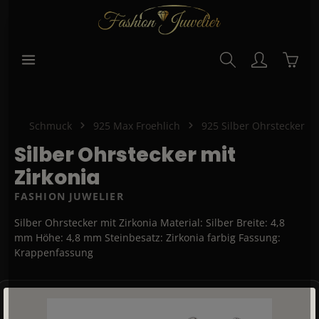
alt springen
Waren
Schmuck
925 Max Froehlich
925 Silber Ohrstecker
Silber Ohrstecker mit
Zirkonia
FASHION JUWELIER
Silber Ohrstecker mit Zirkonia Material: Silber Breite: 4,8
mm Höhe: 4,8 mm Steinbesatz: Zirkonia farbig Fassung:
Krappenfassung
Bildergalerie überspringen