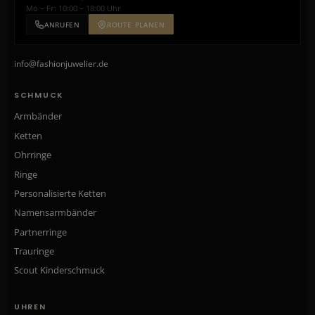
Mo – Fr: 10:00 – 18:00 Uhr
ANRUFEN
ROUTE PLANEN
info@fashionjuwelier.de
SCHMUCK
Armbänder
Ketten
Ohrringe
Ringe
Personalisierte Ketten
Namensarmbänder
Partnerringe
Trauringe
Scout Kinderschmuck
UHREN