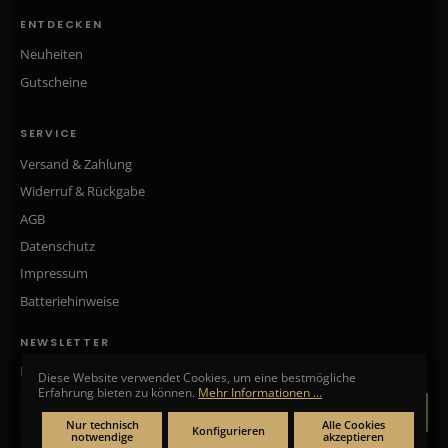
ENTDECKEN
Neuheiten
Gutscheine
SERVICE
Versand & Zahlung
Widerruf & Rückgabe
AGB
Datenschutz
Impressum
Batteriehinweise
NEWSLETTER
Neue Kollektionen, exklusive Angebote & Aktionen direkt in Ihr Postfach.
Diese Website verwendet Cookies, um eine bestmögliche
Erfahrung bieten zu können.
Mehr Informationen ...
ANMELDEN
Nur technisch
Alle Cookies
Konfigurieren
notwendige
akzeptieren