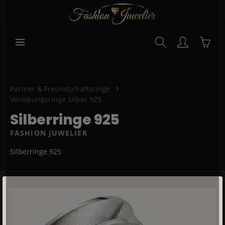
alt springen
Waren
Partner & Freundschaftsringe
Verlobungsringe Silber 925
Silberringe 925
FASHION JUWELIER
Silberringe 925
Bildergalerie überspringen