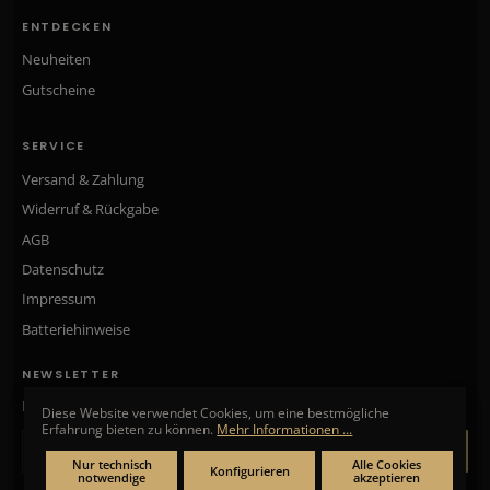
ENTDECKEN
Neuheiten
Gutscheine
SERVICE
Versand & Zahlung
Widerruf & Rückgabe
AGB
Datenschutz
Impressum
Batteriehinweise
NEWSLETTER
Neue Kollektionen, exklusive Angebote & Aktionen direkt in Ihr Postfach.
Diese Website verwendet Cookies, um eine bestmögliche
Erfahrung bieten zu können.
Mehr Informationen ...
ANMELDEN
Nur technisch
Alle Cookies
Konfigurieren
notwendige
akzeptieren