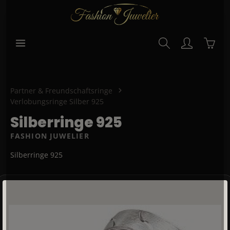
alt springen
Waren
Partner & Freundschaftsringe
Verlobungsringe Silber 925
Silberringe 925
FASHION JUWELIER
Silberringe 925
Bildergalerie überspringen