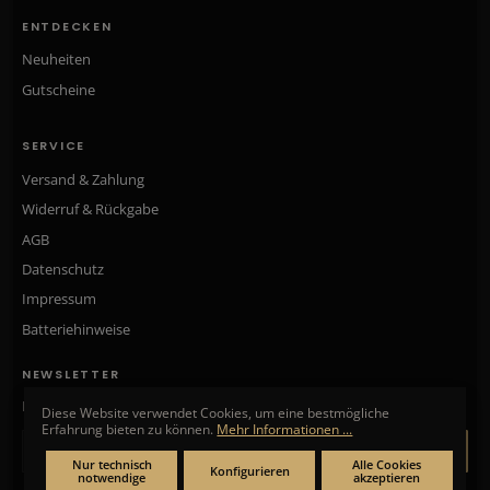
ENTDECKEN
Neuheiten
Gutscheine
SERVICE
Versand & Zahlung
Widerruf & Rückgabe
AGB
Datenschutz
Impressum
Batteriehinweise
NEWSLETTER
Neue Kollektionen, exklusive Angebote & Aktionen direkt in Ihr Postfach.
Diese Website verwendet Cookies, um eine bestmögliche
Erfahrung bieten zu können.
Mehr Informationen ...
ANMELDEN
Nur technisch
Alle Cookies
Konfigurieren
notwendige
akzeptieren