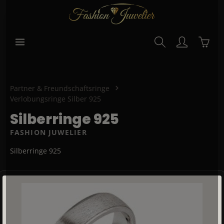
alt springen
Waren
Partner & Freundschaftsringe
Verlobungsringe Silber 925
Silberringe 925
FASHION JUWELIER
Silberringe 925
Bildergalerie überspringen