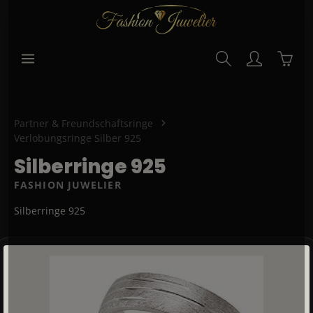
alt springen
Waren
Partner & Freundschaftsringe
Verlobungsringe Silber 925
Silberringe 925
FASHION JUWELIER
Silberringe 925
Bildergalerie überspringen