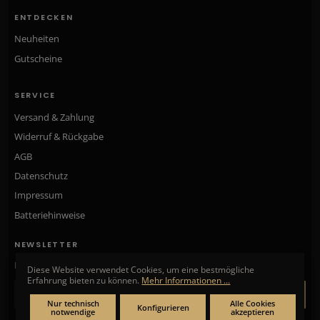
ENTDECKEN
Neuheiten
Gutscheine
SERVICE
Versand & Zahlung
Widerruf & Rückgabe
AGB
Datenschutz
Impressum
Batteriehinweise
NEWSLETTER
Neue Kollektionen, exklusive Angebote & Aktionen direkt in Ihr Postfach.
Diese Website verwendet Cookies, um eine bestmögliche
Erfahrung bieten zu können.
Mehr Informationen ...
ANMELDEN
Nur technisch
Alle Cookies
Konfigurieren
notwendige
akzeptieren