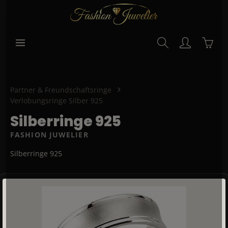
alt springen
Waren
Partner & Freundschaftsringe
Verlobungsringe Silber 925
Silberringe 925
FASHION JUWELIER
Silberringe 925
Bildergalerie überspringen