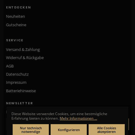
ENTDECKEN
Neuheiten
Gutscheine
SERVICE
Versand & Zahlung
Widerruf & Rückgabe
AGB
Datenschutz
Impressum
Batteriehinweise
NEWSLETTER
Neue Kollektionen, exklusive Angebote & Aktionen direkt in Ihr Postfach.
Diese Website verwendet Cookies, um eine bestmögliche
Erfahrung bieten zu können.
Mehr Informationen ...
ANMELDEN
Nur technisch
Alle Cookies
Konfigurieren
notwendige
akzeptieren