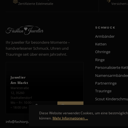
Zertifizierte Edelmetalle
Versichert 
SCHMUCK
Armbänder
Ihr Juwelier für besondere Momente –
Ketten
handverlesener Schmuck, Uhren und
Ohrringe
Trauringe seit über einem Jahrzehnt.
Ringe
Personalisierte Ket
Namensarmbände
Juwelier
Am Markt
Partnerringe
Marktstraße
Trauringe
12, 35260
Stadtallendorf
Scout Kinderschm
Mo – Fr: 10:00
ANRUFEN
ROUTE PLANEN
– 18:00 Uhr
Diese Website verwendet Cookies, um eine bestmöglich
können.
Mehr Informationen ...
info@fashionjuwelier.de