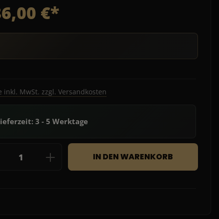
6,00 €*
e inkl. MwSt. zzgl. Versandkosten
ieferzeit: 3 - 5 Werktage
dukt Anzahl: Gib den gewünschten Wert e
IN DEN WARENKORB