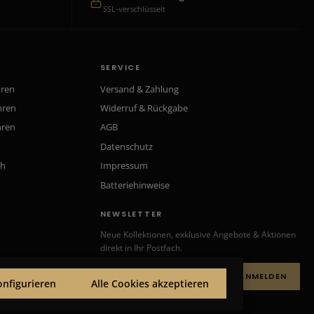
SSL-verschlüsselt
SERVICE
hren
Versand & Zahlung
hren
Widerruf & Rückgabe
hren
AGB
Datenschutz
ch
Impressum
Batteriehinweise
NEWSLETTER
Neue Kollektionen, exklusive Angebote & Aktionen
direkt in Ihr Postfach.
ANMELDEN
onfigurieren
Alle Cookies akzeptieren