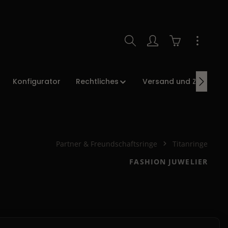
Warenkorb enth
Konfigurator
Rechtliches
Versand und Zahlung
Partner & Freundschaftsringe
Titanringe
FASHION JUWELIER