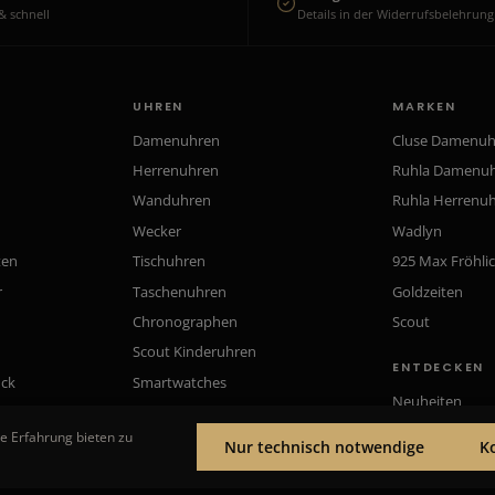
& schnell
Details in der Widerrufsbelehrung
UHREN
MARKEN
Damenuhren
Cluse Damenu
Herrenuhren
Ruhla Damenu
Wanduhren
Ruhla Herrenu
Wecker
Wadlyn
ten
Tischuhren
925 Max Fröhli
r
Taschenuhren
Goldzeiten
Chronographen
Scout
Scout Kinderuhren
ENTDECKEN
uck
Smartwatches
Neuheiten
Gutscheine
e Erfahrung bieten zu
Nur technisch notwendige
K