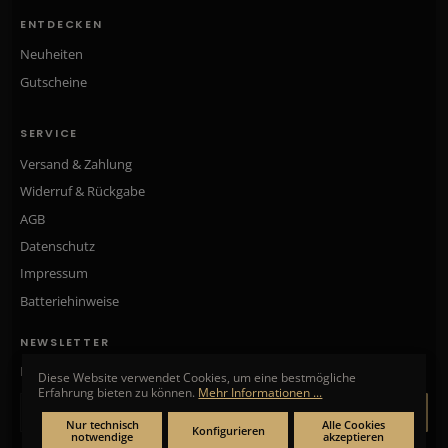
ENTDECKEN
Neuheiten
Gutscheine
SERVICE
Versand & Zahlung
Widerruf & Rückgabe
AGB
Datenschutz
Impressum
Batteriehinweise
NEWSLETTER
Neue Kollektionen, exklusive Angebote & Aktionen direkt in Ihr Postfach.
Diese Website verwendet Cookies, um eine bestmögliche
Erfahrung bieten zu können.
Mehr Informationen ...
ANMELDEN
Nur technisch
Alle Cookies
Konfigurieren
notwendige
akzeptieren