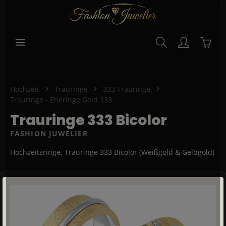
alt springen
Waren
Hochzeit
Trauringe
333 Trauringe
Trauringe - Eheringe Gold 333
Trauringe 333 Bicolor
FASHION JUWELIER
Hochzeitsringe, Trauringe 333 Bicolor (Weißgold & Gelbgold)
Bildergalerie überspringen