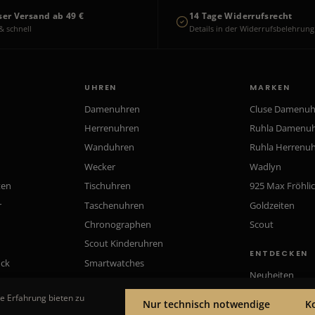
ser Versand ab 49 €
14 Tage Widerrufsrecht
& schnell
Details in der Widerrufsbelehrung
UHREN
MARKEN
Damenuhren
Cluse Damenu
Herrenuhren
Ruhla Damenu
Wanduhren
Ruhla Herrenu
Wecker
Wadlyn
ten
Tischuhren
925 Max Fröhli
r
Taschenuhren
Goldzeiten
Chronographen
Scout
Scout Kinderuhren
ENTDECKEN
uck
Smartwatches
Neuheiten
Gutscheine
e Erfahrung bieten zu
Nur technisch notwendige
K