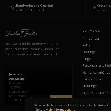
Handverlesene Qualität
Kostenlo
Zertifizierte Edelmetalle
Versichert 
SCHMUCK
Armbänder
Ihr Juwelier für besondere Momente –
Ketten
handverlesener Schmuck, Uhren und
Ohrringe
Trauringe seit über einem Jahrzehnt.
Ringe
Personalisierte Ket
Namensarmbände
Juwelier
Am Markt
Partnerringe
Marktstraße
Trauringe
12, 35260
Stadtallendorf
Scout Kinderschm
Mo – Fr: 10:00
ANRUFEN
ROUTE PLANEN
– 18:00 Uhr
Diese Website verwendet Cookies, um eine bestmöglich
können.
Mehr Informationen ...