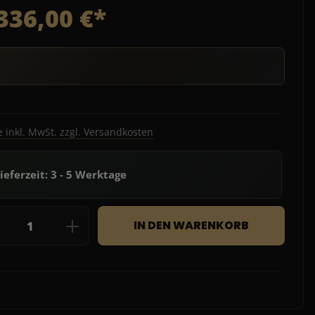
336,00 €*
e inkl. MwSt. zzgl. Versandkosten
ieferzeit: 3 - 5 Werktage
dukt Anzahl: Gib den gewünschten Wert e
IN DEN WARENKORB