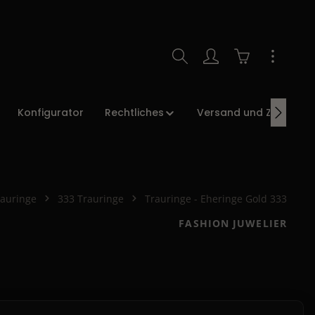
Warenkorb enth
Konfigurator
Rechtliches
Versand und Zahlung
rauringe
333 Trauringe
Trauringe - Eheringe Gold 333
FASHION JUWELIER