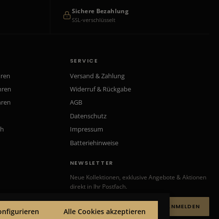
Sichere Bezahlung
SSL-verschlüsselt
SERVICE
hren
Versand & Zahlung
hren
Widerruf & Rückgabe
hren
AGB
Datenschutz
ch
Impressum
Batteriehinweise
NEWSLETTER
Neue Kollektionen, exklusive Angebote & Aktionen
direkt in Ihr Postfach.
ANMELDEN
onfigurieren
Alle Cookies akzeptieren