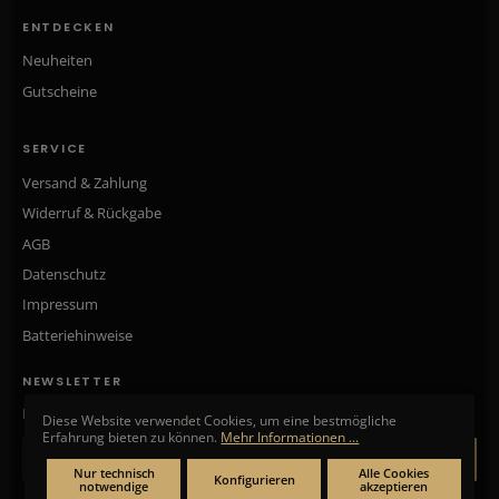
ENTDECKEN
Neuheiten
Gutscheine
SERVICE
Versand & Zahlung
Widerruf & Rückgabe
AGB
Datenschutz
Impressum
Batteriehinweise
NEWSLETTER
Neue Kollektionen, exklusive Angebote & Aktionen direkt in Ihr Postfach.
Diese Website verwendet Cookies, um eine bestmögliche
Erfahrung bieten zu können.
Mehr Informationen ...
ANMELDEN
Nur technisch
Alle Cookies
Konfigurieren
notwendige
akzeptieren