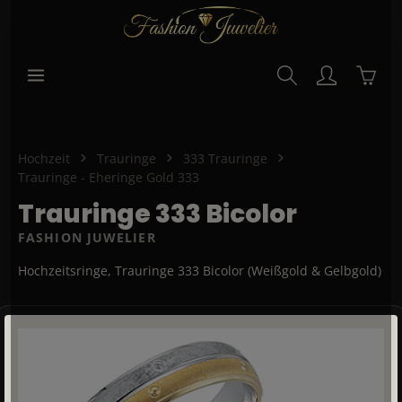
alt springen
Waren
Hochzeit
Trauringe
333 Trauringe
Trauringe - Eheringe Gold 333
Trauringe 333 Bicolor
FASHION JUWELIER
Hochzeitsringe, Trauringe 333 Bicolor (Weißgold & Gelbgold)
Bildergalerie überspringen