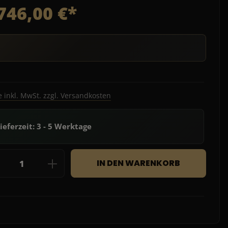
746,00 €*
e inkl. MwSt. zzgl. Versandkosten
ieferzeit: 3 - 5 Werktage
dukt Anzahl: Gib den gewünschten Wert e
IN DEN WARENKORB