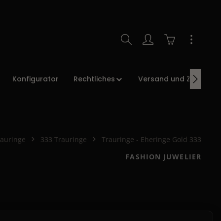
Warenkorb enth
Konfigurator
Rechtliches
Versand und Zahlung
rauringe
333 Trauringe
Trauringe - Eheringe Gold 333
FASHION JUWELIER