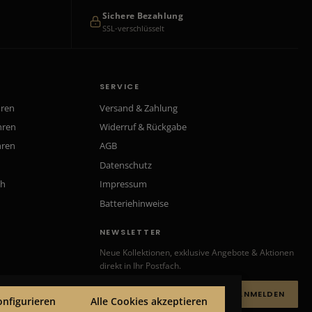
Sichere Bezahlung
SSL-verschlüsselt
SERVICE
hren
Versand & Zahlung
hren
Widerruf & Rückgabe
hren
AGB
Datenschutz
ch
Impressum
Batteriehinweise
NEWSLETTER
Neue Kollektionen, exklusive Angebote & Aktionen
direkt in Ihr Postfach.
ANMELDEN
onfigurieren
Alle Cookies akzeptieren