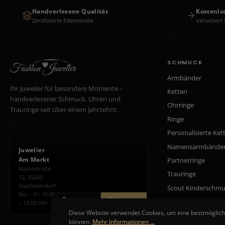
Handverlesene Qualität
Kostenlo
Zertifizierte Edelmetalle
Versichert 
SCHMUCK
Armbänder
Ihr Juwelier für besondere Momente –
Ketten
handverlesener Schmuck, Uhren und
Ohrringe
Trauringe seit über einem Jahrzehnt.
Ringe
Personalisierte Ket
Namensarmbände
Juwelier
Am Markt
Partnerringe
Marktstraße
Trauringe
12, 35260
Stadtallendorf
Scout Kinderschm
Mo – Fr: 10:00
ANRUFEN
ROUTE PLANEN
– 18:00 Uhr
Diese Website verwendet Cookies, um eine bestmöglich
können.
Mehr Informationen ...