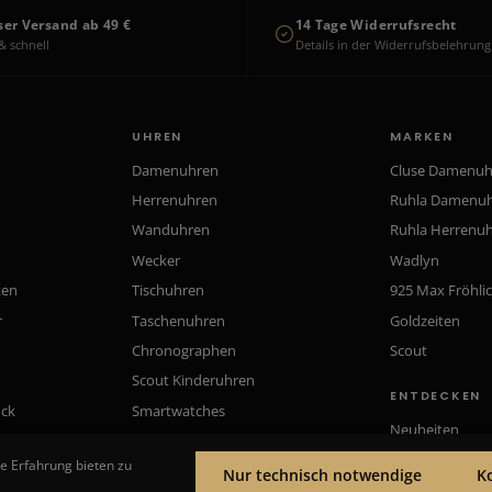
ser Versand ab 49 €
14 Tage Widerrufsrecht
& schnell
Details in der Widerrufsbelehrung
UHREN
MARKEN
Damenuhren
Cluse Damenu
Herrenuhren
Ruhla Damenu
Wanduhren
Ruhla Herrenu
Wecker
Wadlyn
ten
Tischuhren
925 Max Fröhli
r
Taschenuhren
Goldzeiten
Chronographen
Scout
Scout Kinderuhren
ENTDECKEN
uck
Smartwatches
Neuheiten
Gutscheine
e Erfahrung bieten zu
Nur technisch notwendige
K