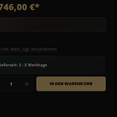
746,00 €*
e inkl. MwSt. zzgl. Versandkosten
ieferzeit: 3 - 5 Werktage
dukt Anzahl: Gib den gewünschten Wert e
IN DEN WARENKORB