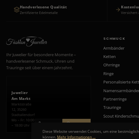
Handverlesene Qualität
Kostenlo
Zertifizierte Edelmetalle
Versichert 
SCHMUCK
Armbänder
Ihr Juwelier für besondere Momente –
Ketten
handverlesener Schmuck, Uhren und
Ohrringe
Trauringe seit über einem Jahrzehnt.
Ringe
Personalisierte Ket
Namensarmbände
Juwelier
Am Markt
Partnerringe
Marktstraße
Trauringe
12, 35260
Stadtallendorf
Scout Kinderschm
Mo – Fr: 10:00
ANRUFEN
ROUTE PLANEN
– 18:00 Uhr
Diese Website verwendet Cookies, um eine bestmöglich
können.
Mehr Informationen ...