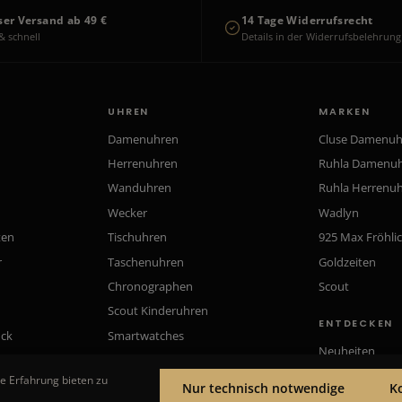
ser Versand ab 49 €
14 Tage Widerrufsrecht
& schnell
Details in der Widerrufsbelehrung
UHREN
MARKEN
Damenuhren
Cluse Damenu
Herrenuhren
Ruhla Damenu
Wanduhren
Ruhla Herrenu
Wecker
Wadlyn
ten
Tischuhren
925 Max Fröhli
r
Taschenuhren
Goldzeiten
Chronographen
Scout
Scout Kinderuhren
ENTDECKEN
uck
Smartwatches
Neuheiten
Gutscheine
e Erfahrung bieten zu
Nur technisch notwendige
K