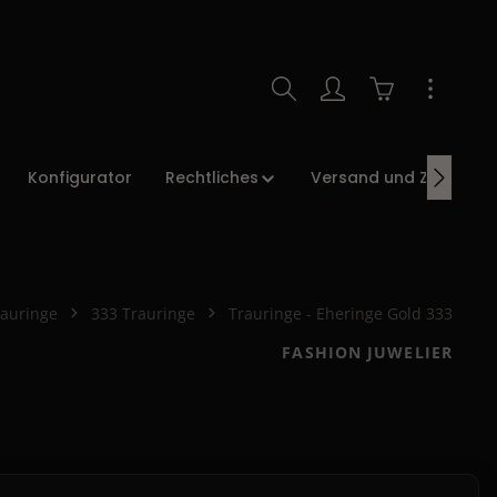
Warenkorb enth
Konfigurator
Rechtliches
Versand und Zahlung
rauringe
333 Trauringe
Trauringe - Eheringe Gold 333
FASHION JUWELIER