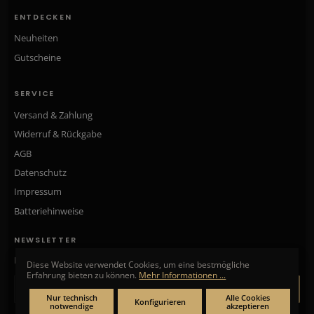
ENTDECKEN
Neuheiten
Gutscheine
SERVICE
Versand & Zahlung
Widerruf & Rückgabe
AGB
Datenschutz
Impressum
Batteriehinweise
NEWSLETTER
Neue Kollektionen, exklusive Angebote & Aktionen direkt in Ihr Postfach.
Diese Website verwendet Cookies, um eine bestmögliche
Erfahrung bieten zu können.
Mehr Informationen ...
ANMELDEN
Nur technisch
Alle Cookies
Konfigurieren
notwendige
akzeptieren