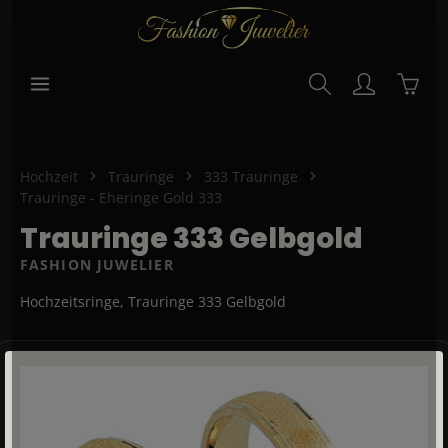
alt springen
Waren
Hochzeit
Trauringe
333 Trauringe
Trauringe - Eheringe Gold 333
Trauringe 333 Gelbgold
FASHION JUWELIER
Hochzeitsringe, Trauringe 333 Gelbgold
Bildergalerie überspringen