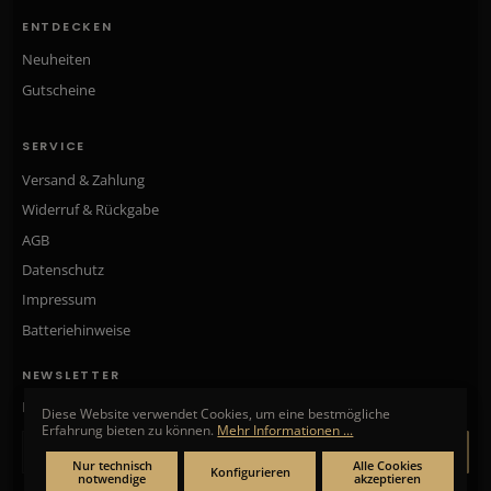
ENTDECKEN
Neuheiten
Gutscheine
SERVICE
Versand & Zahlung
Widerruf & Rückgabe
AGB
Datenschutz
Impressum
Batteriehinweise
NEWSLETTER
Neue Kollektionen, exklusive Angebote & Aktionen direkt in Ihr Postfach.
Diese Website verwendet Cookies, um eine bestmögliche
Erfahrung bieten zu können.
Mehr Informationen ...
ANMELDEN
Nur technisch
Alle Cookies
Konfigurieren
notwendige
akzeptieren