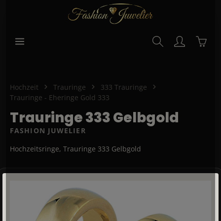
alt springen
Waren
Hochzeit
Trauringe
333 Trauringe
Trauringe - Eheringe Gold 333
Trauringe 333 Gelbgold
FASHION JUWELIER
Hochzeitsringe, Trauringe 333 Gelbgold
Bildergalerie überspringen