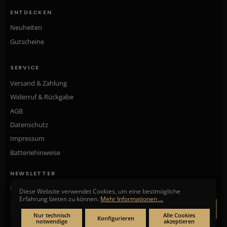
ENTDECKEN
Neuheiten
Gutscheine
SERVICE
Versand & Zahlung
Widerruf & Rückgabe
AGB
Datenschutz
Impressum
Batteriehinweise
NEWSLETTER
Neue Kollektionen, exklusive Angebote & Aktionen direkt in Ihr Postfach.
Diese Website verwendet Cookies, um eine bestmögliche
Erfahrung bieten zu können.
Mehr Informationen ...
ANMELDEN
Nur technisch
Alle Cookies
Konfigurieren
notwendige
akzeptieren