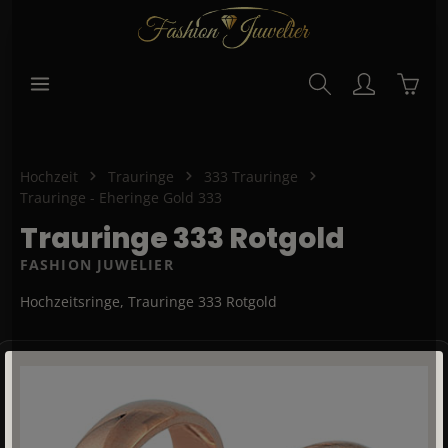
alt springen
Waren
Hochzeit
Trauringe
333 Trauringe
Trauringe - Eheringe Gold 333
Trauringe 333 Rotgold
FASHION JUWELIER
Hochzeitsringe, Trauringe 333 Rotgold
Bildergalerie überspringen