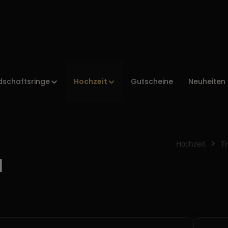
Hochzeit
dschaftsringe
Gutscheine
Neuheiten
Hochzeit
T
d