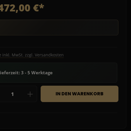
472,00 €*
e inkl. MwSt. zzgl. Versandkosten
ieferzeit: 3 - 5 Werktage
dukt Anzahl: Gib den gewünschten Wert e
IN DEN WARENKORB