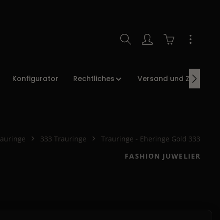
Warenkorb enth
Konfigurator
Rechtliches
Versand und Zahlung
rauringe
333 Trauringe
Trauringe - Eheringe Gold 333
FASHION JUWELIER