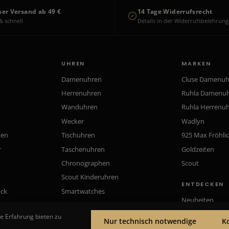
ser Versand ab 49 €
14 Tage Widerrufsrecht
& schnell
Details in der Widerrufsbelehrung
UHREN
MARKEN
Damenuhren
Cluse Damenu
Herrenuhren
Ruhla Damenu
Wanduhren
Ruhla Herrenu
Wecker
Wadlyn
ten
Tischuhren
925 Max Fröhli
r
Taschenuhren
Goldzeiten
Chronographen
Scout
Scout Kinderuhren
ENTDECKEN
uck
Smartwatches
Neuheiten
Gutscheine
e Erfahrung bieten zu
Nur technisch notwendige
K