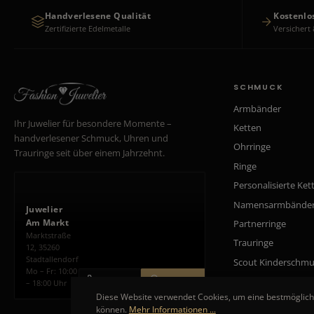
Handverlesene Qualität
Kostenlo
Zertifizierte Edelmetalle
Versichert 
SCHMUCK
Armbänder
Ihr Juwelier für besondere Momente –
Ketten
handverlesener Schmuck, Uhren und
Ohrringe
Trauringe seit über einem Jahrzehnt.
Ringe
Personalisierte Ket
Namensarmbände
Juwelier
Am Markt
Partnerringe
Marktstraße
Trauringe
12, 35260
Stadtallendorf
Scout Kinderschm
Mo – Fr: 10:00
ANRUFEN
ROUTE PLANEN
– 18:00 Uhr
Diese Website verwendet Cookies, um eine bestmöglich
können.
Mehr Informationen ...