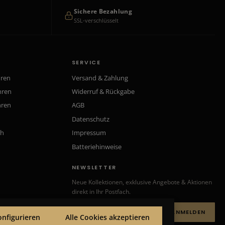
Sichere Bezahlung
SSL-verschlüsselt
SERVICE
hren
Versand & Zahlung
hren
Widerruf & Rückgabe
hren
AGB
Datenschutz
ch
Impressum
Batteriehinweise
NEWSLETTER
Neue Kollektionen, exklusive Angebote & Aktionen
direkt in Ihr Postfach.
ANMELDEN
onfigurieren
Alle Cookies akzeptieren