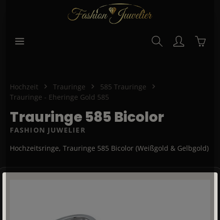
alt springen
Waren
Hochzeit
Trauringe
585 Trauringe
Trauringe - Eheringe Gold 585
Trauringe 585 Bicolor
FASHION JUWELIER
Hochzeitsringe, Trauringe 585 Bicolor (Weißgold & Gelbgold)
Bildergalerie überspringen