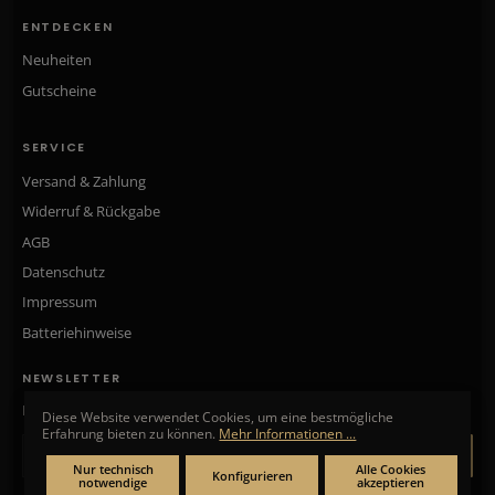
ENTDECKEN
Neuheiten
Gutscheine
SERVICE
Versand & Zahlung
Widerruf & Rückgabe
AGB
Datenschutz
Impressum
Batteriehinweise
NEWSLETTER
Neue Kollektionen, exklusive Angebote & Aktionen direkt in Ihr Postfach.
Diese Website verwendet Cookies, um eine bestmögliche
Erfahrung bieten zu können.
Mehr Informationen ...
ANMELDEN
Nur technisch
Alle Cookies
Konfigurieren
notwendige
akzeptieren