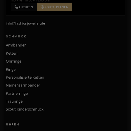
Mo – Fr: 10:00 – 18:00 Uhr
ANRUFEN
ROUTE PLANEN
info@fashionjuwelier.de
SCHMUCK
Armbänder
Ketten
Ohrringe
Ringe
Personalisierte Ketten
Namensarmbänder
Partnerringe
Trauringe
Scout Kinderschmuck
UHREN