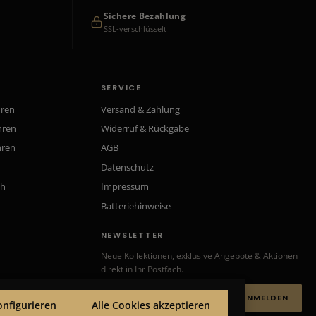
Sichere Bezahlung
SSL-verschlüsselt
SERVICE
hren
Versand & Zahlung
hren
Widerruf & Rückgabe
hren
AGB
Datenschutz
ch
Impressum
Batteriehinweise
NEWSLETTER
Neue Kollektionen, exklusive Angebote & Aktionen
direkt in Ihr Postfach.
ANMELDEN
onfigurieren
Alle Cookies akzeptieren