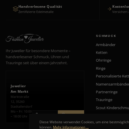
Handverlesene Qualität
Kostenlo
Zertifizierte Edelmetalle
Versichert 
SCHMUCK
Armbänder
Ihr Juwelier für besondere Momente –
Ketten
handverlesener Schmuck, Uhren und
Ohrringe
Trauringe seit über einem Jahrzehnt.
Ringe
Personalisierte Ket
Namensarmbände
Juwelier
Am Markt
Partnerringe
Marktstraße
Trauringe
12, 35260
Stadtallendorf
Scout Kinderschm
Mo – Fr: 10:00
ANRUFEN
ROUTE PLANEN
– 18:00 Uhr
Diese Website verwendet Cookies, um eine bestmöglich
können.
Mehr Informationen ...