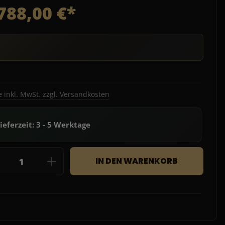
788,00 €*
e inkl. MwSt. zzgl. Versandkosten
ieferzeit: 3 - 5 Werktage
dukt Anzahl: Gib den gewünschten Wert e
IN DEN WARENKORB