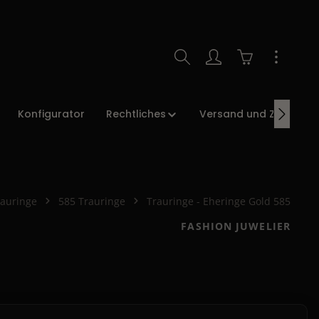
Warenkorb enth
Konfigurator
Rechtliches
Versand und Zahlung
rauringe
585 Trauringe
Trauringe - Eheringe Gold 585
FASHION JUWELIER