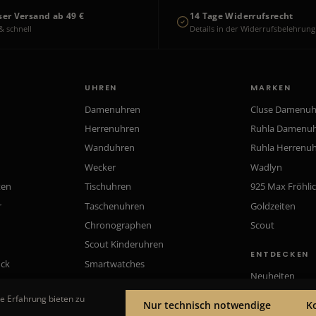
ser Versand ab 49 €
14 Tage Widerrufsrecht
& schnell
Details in der Widerrufsbelehrung
UHREN
MARKEN
Damenuhren
Cluse Damenu
Herrenuhren
Ruhla Damenu
Wanduhren
Ruhla Herrenu
Wecker
Wadlyn
ten
Tischuhren
925 Max Fröhli
r
Taschenuhren
Goldzeiten
Chronographen
Scout
Scout Kinderuhren
ENTDECKEN
uck
Smartwatches
Neuheiten
Gutscheine
e Erfahrung bieten zu
Nur technisch notwendige
K