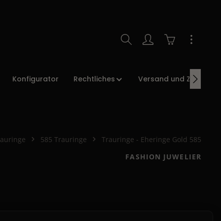
Warenkorb enth
Konfigurator
Rechtliches
Versand und Zahlung
rauringe
585 Trauringe
Trauringe - Eheringe Gold 585
FASHION JUWELIER