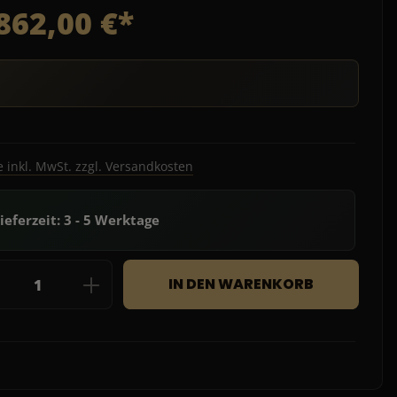
862,00 €*
e inkl. MwSt. zzgl. Versandkosten
ieferzeit: 3 - 5 Werktage
dukt Anzahl: Gib den gewünschten Wert e
IN DEN WARENKORB