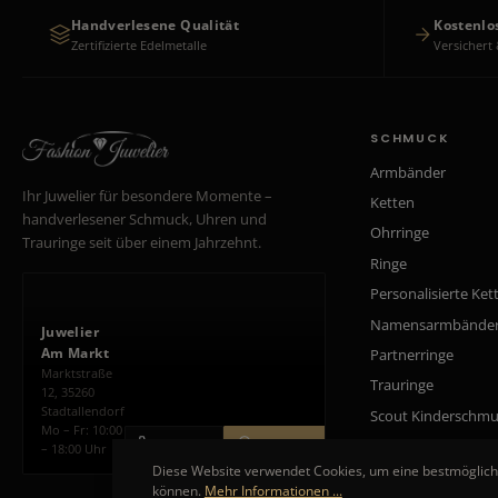
Handverlesene Qualität
Kostenlo
Zertifizierte Edelmetalle
Versichert 
SCHMUCK
Armbänder
Ihr Juwelier für besondere Momente –
Ketten
handverlesener Schmuck, Uhren und
Ohrringe
Trauringe seit über einem Jahrzehnt.
Ringe
Personalisierte Ket
Namensarmbände
Juwelier
Am Markt
Partnerringe
Marktstraße
Trauringe
12, 35260
Stadtallendorf
Scout Kinderschm
Mo – Fr: 10:00
ANRUFEN
ROUTE PLANEN
– 18:00 Uhr
Diese Website verwendet Cookies, um eine bestmöglich
können.
Mehr Informationen ...