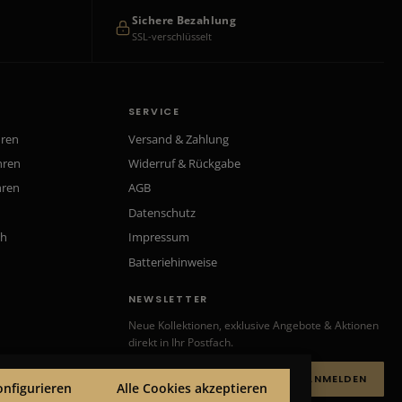
Sichere Bezahlung
SSL-verschlüsselt
SERVICE
hren
Versand & Zahlung
hren
Widerruf & Rückgabe
hren
AGB
Datenschutz
ch
Impressum
Batteriehinweise
NEWSLETTER
Neue Kollektionen, exklusive Angebote & Aktionen
direkt in Ihr Postfach.
ANMELDEN
onfigurieren
Alle Cookies akzeptieren