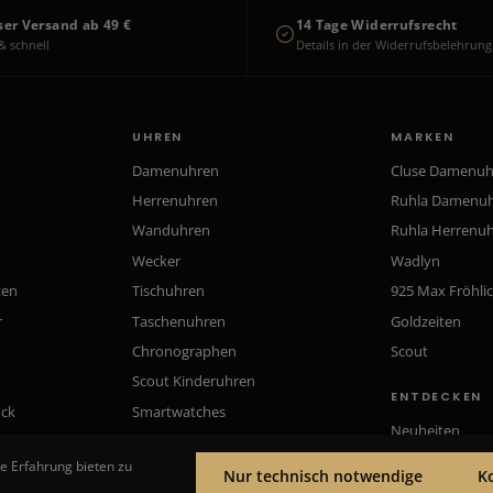
ser Versand ab 49 €
14 Tage Widerrufsrecht
& schnell
Details in der Widerrufsbelehrung
UHREN
MARKEN
Damenuhren
Cluse Damenu
Herrenuhren
Ruhla Damenu
Wanduhren
Ruhla Herrenu
Wecker
Wadlyn
ten
Tischuhren
925 Max Fröhli
r
Taschenuhren
Goldzeiten
Chronographen
Scout
Scout Kinderuhren
ENTDECKEN
uck
Smartwatches
Neuheiten
Gutscheine
e Erfahrung bieten zu
Nur technisch notwendige
K