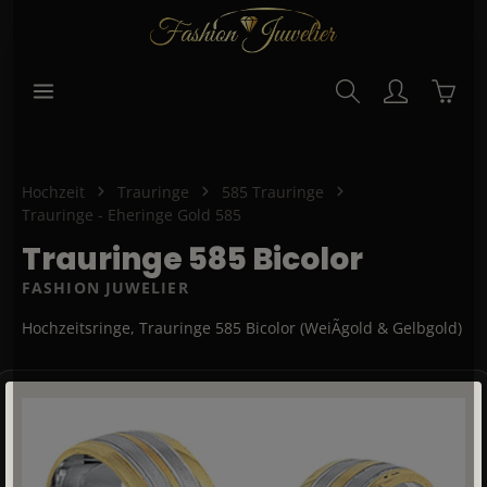
alt springen
Waren
Hochzeit
Trauringe
585 Trauringe
Trauringe - Eheringe Gold 585
Trauringe 585 Bicolor
FASHION JUWELIER
Hochzeitsringe, Trauringe 585 Bicolor (WeiÃgold & Gelbgold)
Bildergalerie überspringen