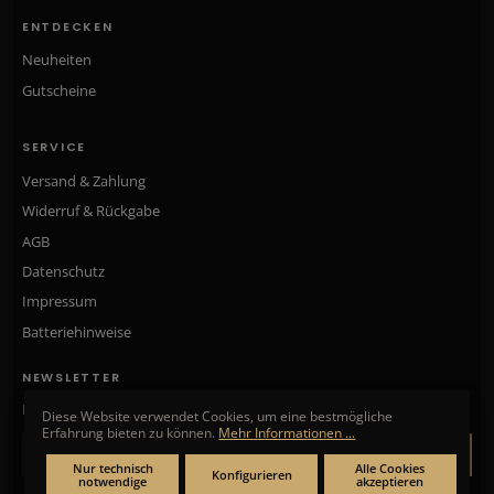
ENTDECKEN
Neuheiten
Gutscheine
SERVICE
Versand & Zahlung
Widerruf & Rückgabe
AGB
Datenschutz
Impressum
Batteriehinweise
NEWSLETTER
Neue Kollektionen, exklusive Angebote & Aktionen direkt in Ihr Postfach.
Diese Website verwendet Cookies, um eine bestmögliche
Erfahrung bieten zu können.
Mehr Informationen ...
ANMELDEN
Nur technisch
Alle Cookies
Konfigurieren
notwendige
akzeptieren