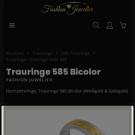
alt springen
Waren
Hochzeit
Trauringe
585 Trauringe
Trauringe - Eheringe Gold 585
Trauringe 585 Bicolor
FASHION JUWELIER
Hochzeitsringe, Trauringe 585 Bicolor (WeiÃgold & Gelbgold)
Bildergalerie überspringen