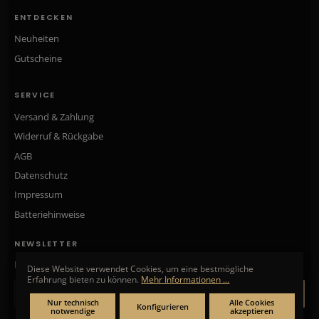
ENTDECKEN
Neuheiten
Gutscheine
SERVICE
Versand & Zahlung
Widerruf & Rückgabe
AGB
Datenschutz
Impressum
Batteriehinweise
NEWSLETTER
Neue Kollektionen, exklusive Angebote & Aktionen direkt in Ihr Postfach.
Diese Website verwendet Cookies, um eine bestmögliche
Erfahrung bieten zu können.
Mehr Informationen ...
ANMELDEN
Nur technisch
Alle Cookies
Konfigurieren
notwendige
akzeptieren