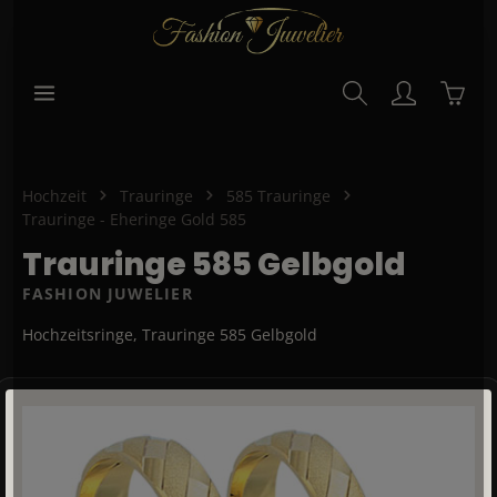
alt springen
Waren
Hochzeit
Trauringe
585 Trauringe
Trauringe - Eheringe Gold 585
Trauringe 585 Gelbgold
FASHION JUWELIER
Hochzeitsringe, Trauringe 585 Gelbgold
Bildergalerie überspringen