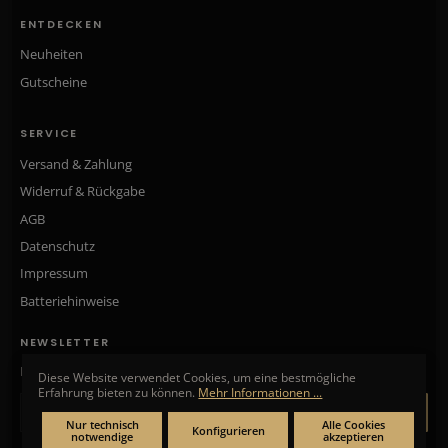
ENTDECKEN
Neuheiten
Gutscheine
SERVICE
Versand & Zahlung
Widerruf & Rückgabe
AGB
Datenschutz
Impressum
Batteriehinweise
NEWSLETTER
Neue Kollektionen, exklusive Angebote & Aktionen direkt in Ihr Postfach.
Diese Website verwendet Cookies, um eine bestmögliche
Erfahrung bieten zu können.
Mehr Informationen ...
ANMELDEN
Nur technisch
Alle Cookies
Konfigurieren
notwendige
akzeptieren