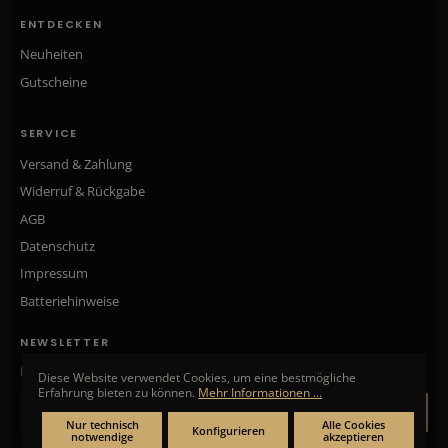
ENTDECKEN
Neuheiten
Gutscheine
SERVICE
Versand & Zahlung
Widerruf & Rückgabe
AGB
Datenschutz
Impressum
Batteriehinweise
NEWSLETTER
Neue Kollektionen, exklusive Angebote & Aktionen direkt in Ihr Postfach.
Diese Website verwendet Cookies, um eine bestmögliche
Erfahrung bieten zu können.
Mehr Informationen ...
ANMELDEN
Nur technisch
Alle Cookies
Konfigurieren
notwendige
akzeptieren