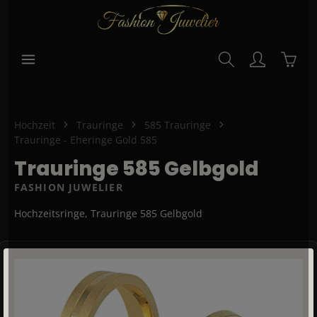
alt springen
Waren
Hochzeit
Trauringe
585 Trauringe
Trauringe - Eheringe Gold 585
Trauringe 585 Gelbgold
FASHION JUWELIER
Hochzeitsringe, Trauringe 585 Gelbgold
Bildergalerie überspringen