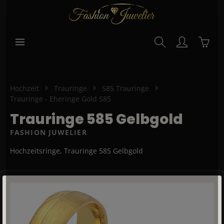
alt springen
Waren
Hochzeit
Trauringe
585 Trauringe
Trauringe - Eheringe Gold 585
Trauringe 585 Gelbgold
FASHION JUWELIER
Hochzeitsringe, Trauringe 585 Gelbgold
Bildergalerie überspringen