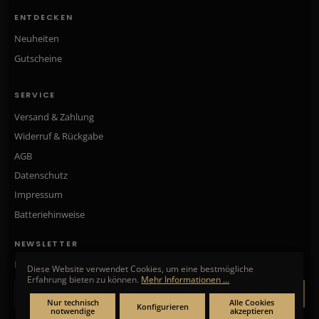
ENTDECKEN
Neuheiten
Gutscheine
SERVICE
Versand & Zahlung
Widerruf & Rückgabe
AGB
Datenschutz
Impressum
Batteriehinweise
NEWSLETTER
Neue Kollektionen, exklusive Angebote & Aktionen direkt in Ihr Postfach.
Diese Website verwendet Cookies, um eine bestmögliche
Erfahrung bieten zu können.
Mehr Informationen ...
ANMELDEN
Nur technisch
Alle Cookies
Konfigurieren
notwendige
akzeptieren