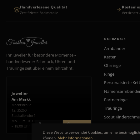
Handverlesene Qualität
Kostenlo
Zertifizierte Edelmetalle
Versichert 
SCHMUCK
Armbänder
Ihr Juwelier für besondere Momente –
Ketten
handverlesener Schmuck, Uhren und
Ohrringe
Trauringe seit über einem Jahrzehnt.
Ringe
Personalisierte Ket
Namensarmbände
Juwelier
Am Markt
Partnerringe
Marktstraße
Trauringe
12, 35260
Stadtallendorf
Scout Kinderschm
Mo – Fr: 10:00
ANRUFEN
ROUTE PLANEN
– 18:00 Uhr
Diese Website verwendet Cookies, um eine bestmöglich
können.
Mehr Informationen ...