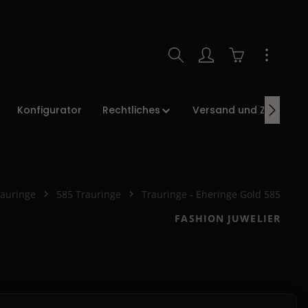
Warenkorb enth
Konfigurator
Rechtliches
Versand und Zahlung
rauringe
585 Trauringe
Trauringe - Eheringe Gold 585
FASHION JUWELIER