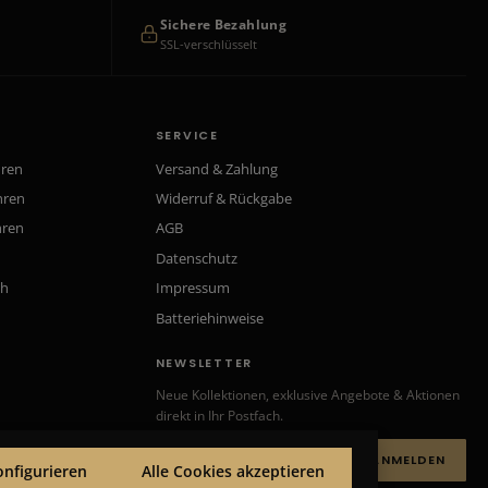
Sichere Bezahlung
SSL-verschlüsselt
SERVICE
hren
Versand & Zahlung
hren
Widerruf & Rückgabe
hren
AGB
Datenschutz
ch
Impressum
Batteriehinweise
NEWSLETTER
Neue Kollektionen, exklusive Angebote & Aktionen
direkt in Ihr Postfach.
ANMELDEN
onfigurieren
Alle Cookies akzeptieren