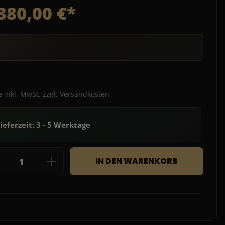
380,00 €*
e inkl. MwSt. zzgl. Versandkosten
ieferzeit: 3 - 5 Werktage
dukt Anzahl: Gib den gewünschten Wert e
IN DEN WARENKORB