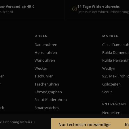
ser Versand ab 49 €
14 Tage Widerrufsrecht
& schnell
Details in der Widerrufsbelehrung
UHREN
MARKEN
Damenuhren
Cluse Damenu
Herrenuhren
Ruhla Damenu
Wanduhren
Ruhla Herrenu
Wecker
Wadlyn
ten
Tischuhren
925 Max Fröhli
r
Taschenuhren
Goldzeiten
Chronographen
Scout
Scout Kinderuhren
ENTDECKEN
uck
Smartwatches
Neuheiten
Gutscheine
e Erfahrung bieten zu
Nur technisch notwendige
K