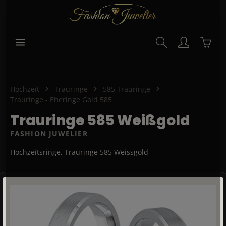
alt springen
Waren
Hochzeit
Trauringe
585 Trauringe
Trauringe - Eheringe Gold 585
Trauringe 585 Weißgold
FASHION JUWELIER
Hochzeitsringe, Trauringe 585 Weissgold
Bildergalerie überspringen