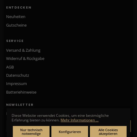
ENTDECKEN
Neuheiten
Gutscheine
SERVICE
Versand & Zahlung
Widerruf & Rückgabe
AGB
Datenschutz
Impressum
Batteriehinweise
NEWSLETTER
Neue Kollektionen, exklusive Angebote & Aktionen direkt in Ihr Postfach.
Diese Website verwendet Cookies, um eine bestmögliche
Erfahrung bieten zu können.
Mehr Informationen ...
ANMELDEN
Nur technisch
Alle Cookies
Konfigurieren
notwendige
akzeptieren