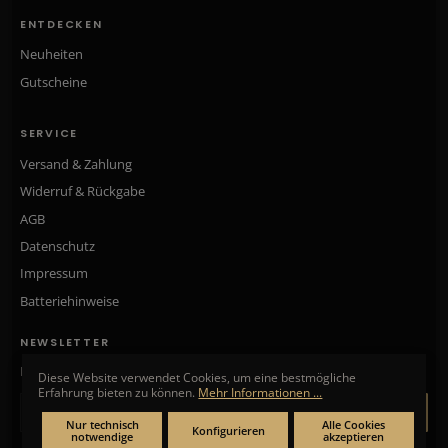
ENTDECKEN
Neuheiten
Gutscheine
SERVICE
Versand & Zahlung
Widerruf & Rückgabe
AGB
Datenschutz
Impressum
Batteriehinweise
NEWSLETTER
Neue Kollektionen, exklusive Angebote & Aktionen direkt in Ihr Postfach.
Diese Website verwendet Cookies, um eine bestmögliche
Erfahrung bieten zu können.
Mehr Informationen ...
ANMELDEN
Nur technisch
Alle Cookies
Konfigurieren
notwendige
akzeptieren