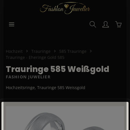
alt springen
Waren
Hochzeit
Trauringe
585 Trauringe
Trauringe - Eheringe Gold 585
Trauringe 585 Weißgold
FASHION JUWELIER
Hochzeitsringe, Trauringe 585 Weissgold
Bildergalerie überspringen