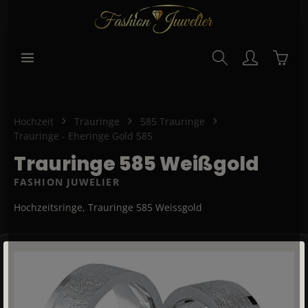
alt springen
Waren
Hochzeit
Trauringe
585 Trauringe
Trauringe - Eheringe Gold 585
Trauringe 585 Weißgold
FASHION JUWELIER
Hochzeitsringe, Trauringe 585 Weissgold
Bildergalerie überspringen