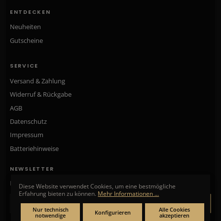
ENTDECKEN
Neuheiten
Gutscheine
SERVICE
Versand & Zahlung
Widerruf & Rückgabe
AGB
Datenschutz
Impressum
Batteriehinweise
NEWSLETTER
Neue Kollektionen, exklusive Angebote & Aktionen direkt in Ihr Postfach.
Diese Website verwendet Cookies, um eine bestmögliche
Erfahrung bieten zu können.
Mehr Informationen ...
ANMELDEN
Nur technisch
Alle Cookies
Konfigurieren
notwendige
akzeptieren