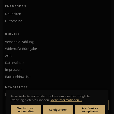
ENTDECKEN
Neuheiten
Gutscheine
SERVICE
Versand & Zahlung
Widerruf & Rückgabe
AGB
Datenschutz
Impressum
Batteriehinweise
NEWSLETTER
Neue Kollektionen, exklusive Angebote & Aktionen direkt in Ihr Postfach.
Diese Website verwendet Cookies, um eine bestmögliche
Erfahrung bieten zu können.
Mehr Informationen ...
ANMELDEN
Nur technisch
Alle Cookies
Konfigurieren
notwendige
akzeptieren