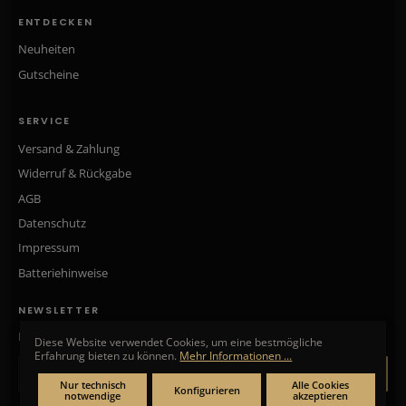
ENTDECKEN
Neuheiten
Gutscheine
SERVICE
Versand & Zahlung
Widerruf & Rückgabe
AGB
Datenschutz
Impressum
Batteriehinweise
NEWSLETTER
Neue Kollektionen, exklusive Angebote & Aktionen direkt in Ihr Postfach.
Diese Website verwendet Cookies, um eine bestmögliche
Erfahrung bieten zu können.
Mehr Informationen ...
ANMELDEN
Nur technisch
Alle Cookies
Konfigurieren
notwendige
akzeptieren