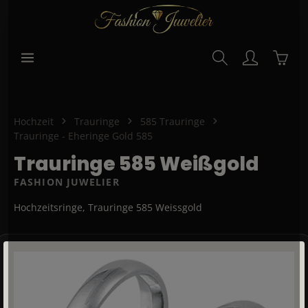
alt springen
Waren
Hochzeit
Trauringe
585 Trauringe
Trauringe - Eheringe Gold 585
Trauringe 585 Weißgold
FASHION JUWELIER
Hochzeitsringe, Trauringe 585 Weissgold
Bildergalerie überspringen