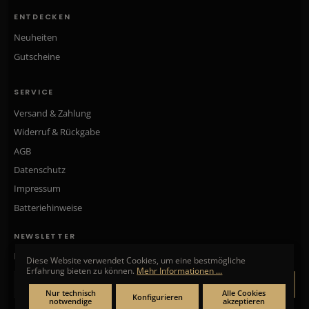
ENTDECKEN
Neuheiten
Gutscheine
SERVICE
Versand & Zahlung
Widerruf & Rückgabe
AGB
Datenschutz
Impressum
Batteriehinweise
NEWSLETTER
Neue Kollektionen, exklusive Angebote & Aktionen direkt in Ihr Postfach.
Diese Website verwendet Cookies, um eine bestmögliche
Erfahrung bieten zu können.
Mehr Informationen ...
ANMELDEN
Nur technisch
Alle Cookies
Konfigurieren
notwendige
akzeptieren