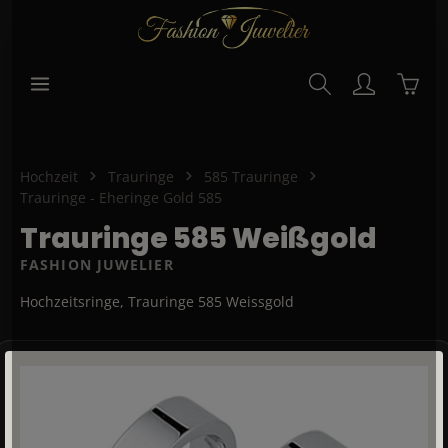
alt springen
Waren
Hochzeit
Trauringe
585 Trauringe
Trauringe - Eheringe Gold 585
Trauringe 585 Weißgold
FASHION JUWELIER
Hochzeitsringe, Trauringe 585 Weissgold
Bildergalerie überspringen