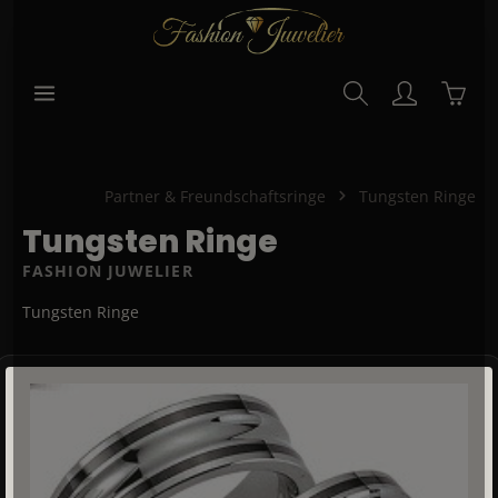
alt springen
Waren
Partner & Freundschaftsringe
Tungsten Ringe
Tungsten Ringe
FASHION JUWELIER
Tungsten Ringe
Bildergalerie überspringen