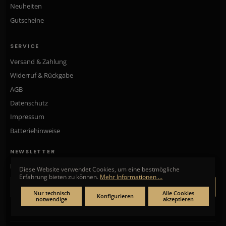
Neuheiten
Gutscheine
SERVICE
Versand & Zahlung
Widerruf & Rückgabe
AGB
Datenschutz
Impressum
Batteriehinweise
NEWSLETTER
Neue Kollektionen, exklusive Angebote & Aktionen direkt in Ihr Postfach.
Diese Website verwendet Cookies, um eine bestmögliche
Erfahrung bieten zu können.
Mehr Informationen ...
ANMELDEN
Nur technisch
Alle Cookies
Konfigurieren
notwendige
akzeptieren