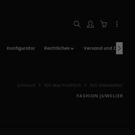
Warenkorb enth
Konfigurator
Rechtliches
Versand und Zahlung
Schmuck
925 Max Froehlich
925 Silberketten
FASHION JUWELIER