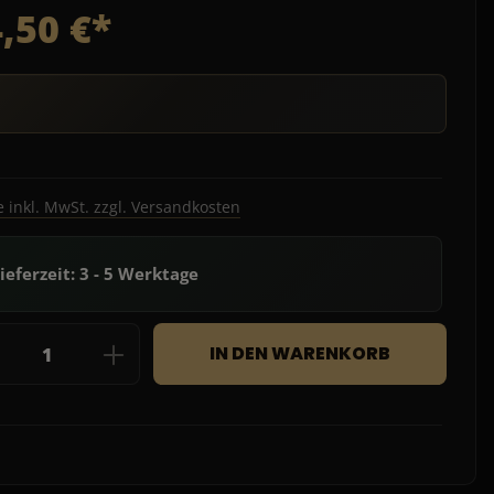
,50 €*
e inkl. MwSt. zzgl. Versandkosten
ieferzeit: 3 - 5 Werktage
dukt Anzahl: Gib den gewünschten Wert e
IN DEN WARENKORB