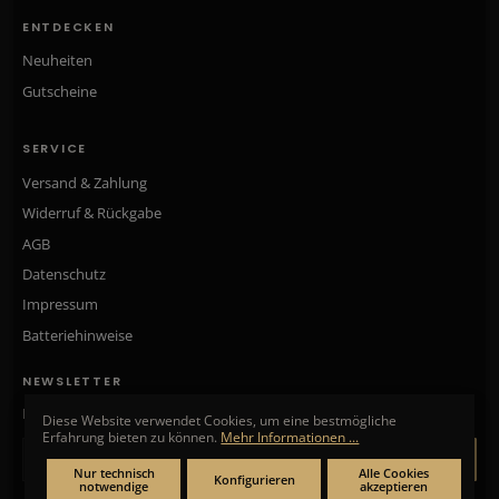
ENTDECKEN
Neuheiten
Gutscheine
SERVICE
Versand & Zahlung
Widerruf & Rückgabe
AGB
Datenschutz
Impressum
Batteriehinweise
NEWSLETTER
Neue Kollektionen, exklusive Angebote & Aktionen direkt in Ihr Postfach.
Diese Website verwendet Cookies, um eine bestmögliche
Erfahrung bieten zu können.
Mehr Informationen ...
ANMELDEN
Nur technisch
Alle Cookies
Konfigurieren
notwendige
akzeptieren