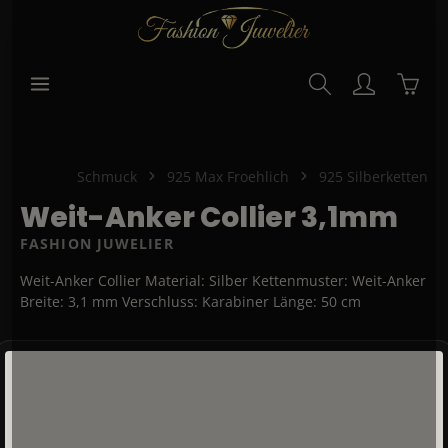
alt springen
Waren
Schmuck
925 Max Froehlich
925 Silberketten
Weit-Anker Collier 3,1mm
FASHION JUWELIER
Weit-Anker Collier Material: Silber Kettenmuster: Weit-Anker
Breite: 3,1 mm Verschluss: Karabiner Länge: 50 cm
Bildergalerie überspringen