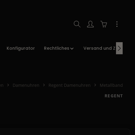
Warenkorb enth
Konfigurator
Rechtliches
Versand und Zahlung
en
Damenuhren
Regent Damenuhren
Metallband
REGENT