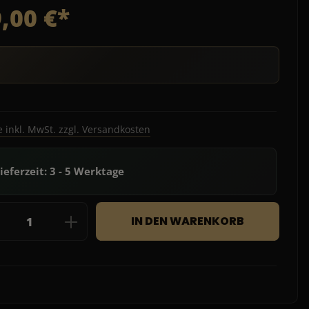
,00 €*
e inkl. MwSt. zzgl. Versandkosten
ieferzeit: 3 - 5 Werktage
dukt Anzahl: Gib den gewünschten Wert e
IN DEN WARENKORB