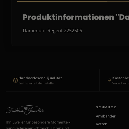
Produktinformationen "D
Damenuhr Regent 2252506
Handverlesene Qualität
Kostenlo
Zertifizierte Edelmetalle
Versichert 
SCHMUCK
Armbänder
Ihr Juwelier für besondere Momente –
Ketten
handverlesener Schmuck, Uhren und