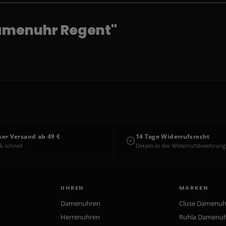
amenuhr Regent"
ser Versand ab 49 €
14 Tage Widerrufsrecht
& schnell
Details in der Widerrufsbelehrung
UHREN
MARKEN
Damenuhren
Cluse Damenu
Herrenuhren
Ruhla Damenu