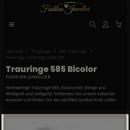
alt springen
Waren
Hochzeit
Trauringe
585 Trauringe
Trauringe - Eheringe Gold 585
Trauringe 585 Bicolor
FASHION JUWELIER
Hochwertige Trauringe 585: Klassisches Design aus
Weißgold und Gelbgold. Entdecken Sie unsere exklusive
Auswahl und finden Sie das perfekte Symbol Ihrer Liebe.
Bildergalerie überspringen