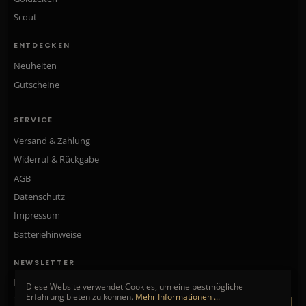
Scout
ENTDECKEN
Neuheiten
Gutscheine
SERVICE
Versand & Zahlung
Widerruf & Rückgabe
AGB
Datenschutz
Impressum
Batteriehinweise
NEWSLETTER
Neue Kollektionen, exklusive Angebote & Aktionen direkt in Ihr Postfach.
Diese Website verwendet Cookies, um eine bestmögliche
Erfahrung bieten zu können.
Mehr Informationen ...