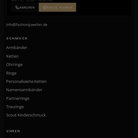
Mo – Fr: 10:00 – 18:00 Uhr
ANRUFEN
ROUTE PLANEN
info@fashionjuwelier.de
SCHMUCK
Armbänder
Ketten
Ohrringe
Ringe
Personalisierte Ketten
Namensarmbänder
Partnerringe
Trauringe
Scout Kinderschmuck
UHREN