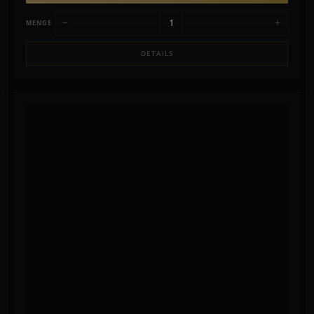
−
+
MENGE
DETAILS