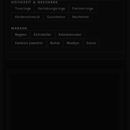
HOCHZEIT & GESCHENK
Trauringe
Verlobungsringe
Partnerringe
Kinderschmuck
Gutscheine
Neuheiten
MARKEN
Regent
Eichmüller
Kettenbruder
Fashion Juwelier
Ruhla
Wadlyn
Scout