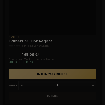
REGENT
Damenuhr Funk Regent
★
★
★
★
★
Noch keine Bewertungen
148,00 €*
* Preise inkl. MwSt. zzgl. Versandkosten
SOFORT LIEFERBAR
IN DEN WARENKORB
−
+
MENGE
DETAILS