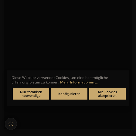
Diese Website verwendet Cookies, um eine bestmögliche
Erfahrung bieten zu können.
Mehr Informationen ...
Nur technisch
Alle Cookies
Konfigurieren
REGENT
notwendige
akzeptieren
REGENT FR-260 Funk Damenuhr Analog/Digital
30 mm Edelstahl
★
★
★
★
★
Noch keine Bewertungen
138,00 €*
* Preise inkl. MwSt. zzgl. Versandkosten
SOFORT LIEFERBAR