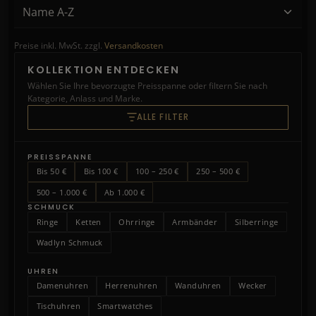
Preise inkl. MwSt. zzgl.
Versandkosten
KOLLEKTION ENTDECKEN
Wählen Sie Ihre bevorzugte Preisspanne oder filtern Sie nach
Kategorie, Anlass und Marke.
ALLE FILTER
PREISSPANNE
Bis 50 €
Bis 100 €
100 – 250 €
250 – 500 €
500 – 1.000 €
Ab 1.000 €
SCHMUCK
Ringe
Ketten
Ohrringe
Armbänder
Silberringe
Wadlyn Schmuck
UHREN
Damenuhren
Herrenuhren
Wanduhren
Wecker
Tischuhren
Smartwatches