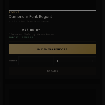
REGENT
Damenuhr Funk Regent
★
★
★
★
★
Noch keine Bewertungen
278,00 €*
* Preise inkl. MwSt. zzgl. Versandkosten
SOFORT LIEFERBAR
IN DEN WARENKORB
−
+
MENGE
DETAILS