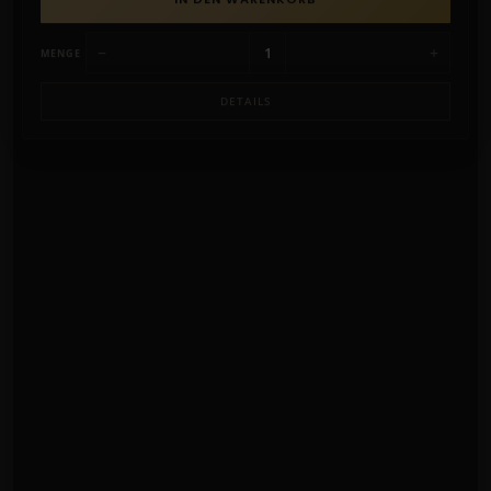
−
+
MENGE
DETAILS