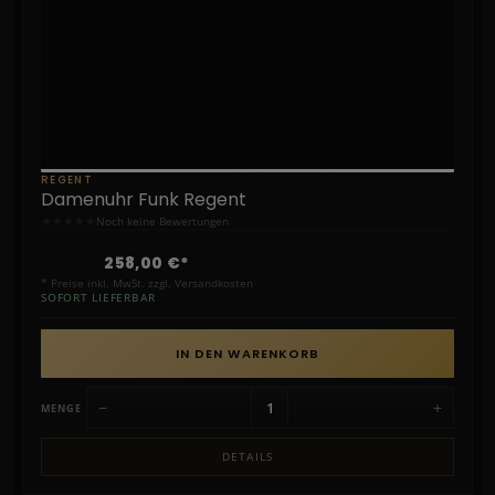
REGENT
Damenuhr Funk Regent
★
★
★
★
★
Noch keine Bewertungen
258,00 €*
* Preise inkl. MwSt. zzgl. Versandkosten
SOFORT LIEFERBAR
IN DEN WARENKORB
−
+
MENGE
DETAILS