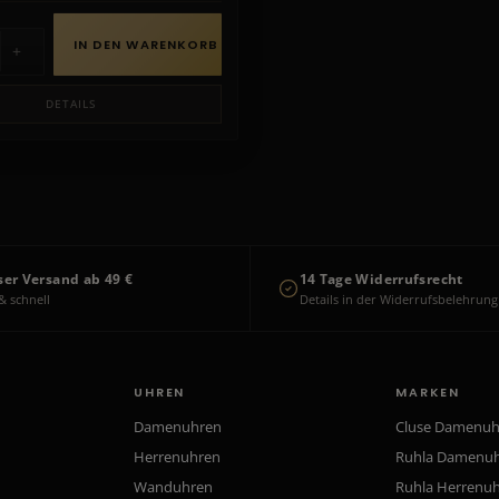
IN DEN WARENKORB
+
DETAILS
ser Versand ab 49 €
14 Tage Widerrufsrecht
& schnell
Details in der Widerrufsbelehrung
UHREN
MARKEN
Damenuhren
Cluse Damenu
Herrenuhren
Ruhla Damenu
Wanduhren
Ruhla Herrenu