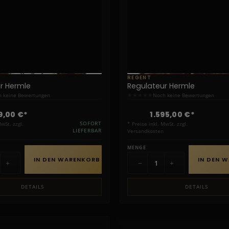
REGENT
r Hermle
Regulateur Hermle
★
★
★
★
★
 keine Bewertungen
Noch keine Bewertungen
9,00 €*
1.595,00 €*
MwSt. zzgl.
SOFORT
* Preise inkl. MwSt. zzgl.
LIEFERBAR
Versandkosten
MENGE
IN DEN WARENKORB
IN DEN 
+
−
+
DETAILS
DETAILS