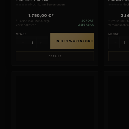
★
★
★
★
★
★
★
★
★
★
Noch keine Bewertungen
Noch
1.750,00 €*
3.1
* Preise inkl. MwSt. zzgl.
SOFORT
* Preise inkl. 
Versandkosten
LIEFERBAR
Versandkosten
MENGE
MENGE
IN DEN WARENKORB
−
+
−
DETAILS