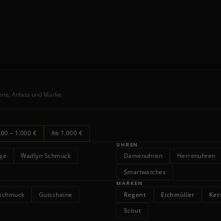
orie, Anlass und Marke.
500 – 1.000 €
Ab 1.000 €
UHREN
nge
Wadlyn Schmuck
Damenuhren
Herrenuhren
Smartwatches
MARKEN
rschmuck
Gutscheine
Regent
Eichmüller
Ket
Scout