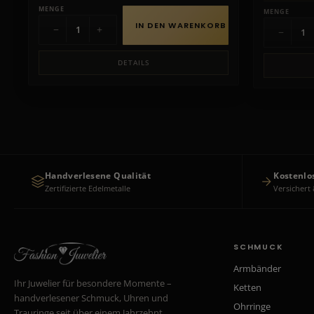
MENGE
MENGE
IN DEN WARENKORB
−
+
−
DETAILS
Handverlesene Qualität
Kostenlo
Zertifizierte Edelmetalle
Versichert 
SCHMUCK
Armbänder
Ihr Juwelier für besondere Momente –
Ketten
handverlesener Schmuck, Uhren und
Ohrringe
Trauringe seit über einem Jahrzehnt.