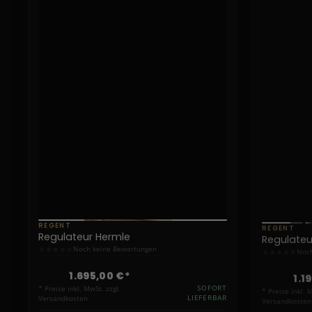
REGENT
REGENT
Regulateur Hermle
Regulate
★
★
★
★
★
★
★
★
★
★
Noch keine Bewertungen
Noch
1.695,00 €*
1.1
* Preise inkl. MwSt. zzgl.
SOFORT
* Preise inkl. 
Versandkosten
LIEFERBAR
Versandkosten