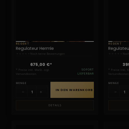
REGENT
REGENT
Regulateur Hermle
Regulateu
★
★
★
★
★
★
★
★
★
★
Noch keine Bewertungen
Noch
675,00 €*
39
* Preise inkl. MwSt. zzgl.
SOFORT
* Preise inkl. 
Versandkosten
LIEFERBAR
Versandkosten
MENGE
MENGE
IN DEN WARENKORB
−
+
−
DETAILS