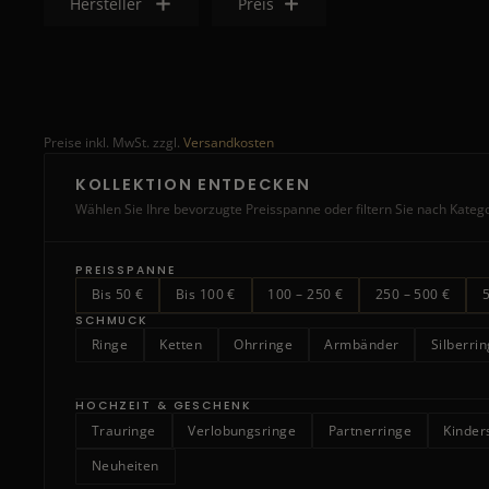
Hersteller
Preis
Preise inkl. MwSt. zzgl.
Versandkosten
KOLLEKTION ENTDECKEN
Wählen Sie Ihre bevorzugte Preisspanne oder filtern Sie nach Kateg
PREISSPANNE
Bis 50 €
Bis 100 €
100 – 250 €
250 – 500 €
SCHMUCK
Ringe
Ketten
Ohrringe
Armbänder
Silberri
HOCHZEIT & GESCHENK
Trauringe
Verlobungsringe
Partnerringe
Kinde
Neuheiten