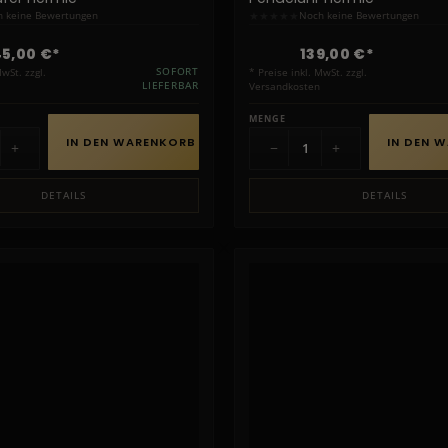
★
★
★
★
★
 keine Bewertungen
Noch keine Bewertungen
45,00 €*
139,00 €*
MwSt. zzgl.
SOFORT
* Preise inkl. MwSt. zzgl.
LIEFERBAR
Versandkosten
MENGE
IN DEN WARENKORB
IN DEN 
+
−
+
DETAILS
DETAILS